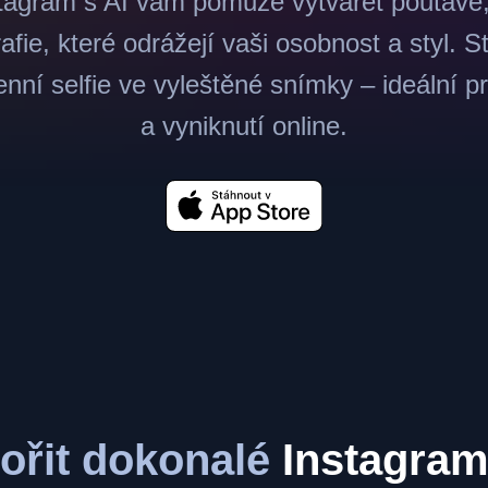
stagram s AI vám pomůže vytvářet poutavé,
afie, které odrážejí vaši osobnost a styl. St
ní selfie ve vyleštěné snímky – ideální p
a vyniknutí online.
ořit dokonalé
Instagram 