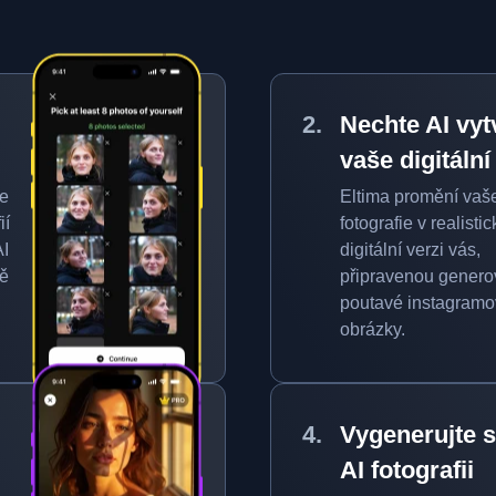
Nechte AI vyt
vaše digitální
ie
Eltima promění vaš
ií
fotografie v realisti
AI
digitální verzi vás,
ně
připravenou genero
poutavé instagram
obrázky.
Vygenerujte 
AI fotografii