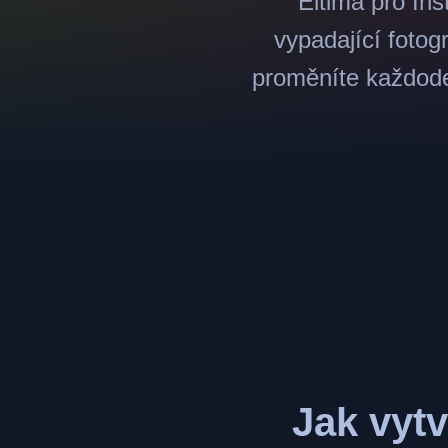
Eltima pro In
vypadající fotogr
proměníte každoden
Jak vytv