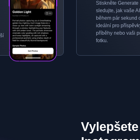
Stiskněte Generate
sledujte, jak vaše AI
během pár sekund o
ideální pro příspěvk
příběhy nebo vaši p
ší
fotku.
Vylepšete