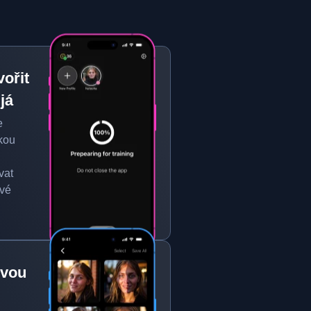
vořit
 já
e
ckou
vat
ové
svou