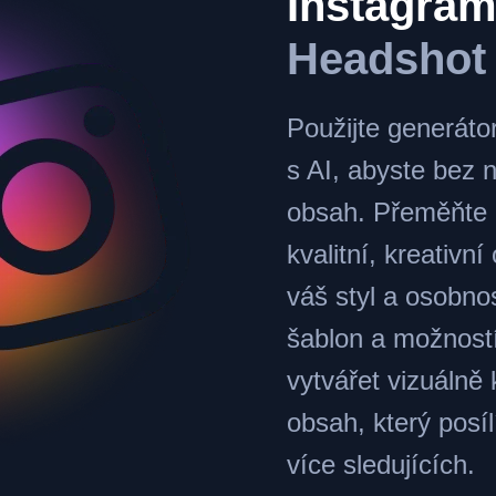
Instagra
Headshot
Použijte generáto
s AI, abyste bez 
obsah. Přeměňte 
kvalitní, kreativní
váš styl a osobnos
šablon a možnost
vytvářet vizuálně 
obsah, který posíl
více sledujících.