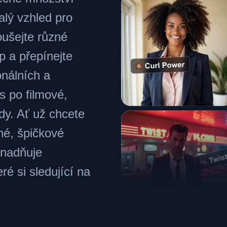
alý vzhled pro
ušejte různé
p a přepínejte
onálních a
s po filmové,
dy. Ať už chcete
né, špičkové
snadňuje
ré si sledující na