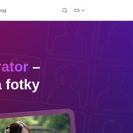
log
CS
ator
–
 fotky