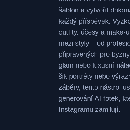
šablon a vytvořit dokon
každý příspěvek. Vyzko
outfity, účesy a make-u
mezi styly – od profesi
připravených pro byzny
glam nebo luxusní nála
šik portréty nebo výraz
záběry, tento nástroj u
generování AI fotek, kte
Instagramu zamilují.