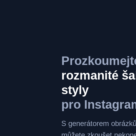
Prozkoumejt
rozmanité ša
styly
pro Instagra
S generátorem obrázků
můžete zkoušet nekon