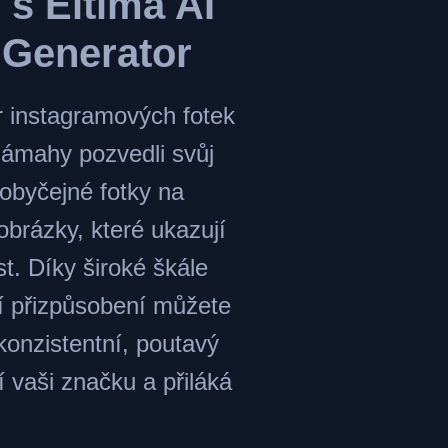
m
s Eltima AI
 Generator
r instagramových fotek
námahy pozvedli svůj
obyčejné fotky na
 obrázky, které ukazují
t. Díky široké škále
í přizpůsobení můžete
konzistentní, poutavý
í vaši značku a přiláká