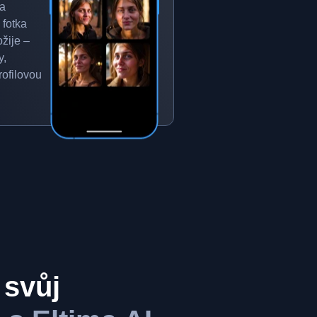
 a
 fotka
žije –
y,
rofilovou
 svůj