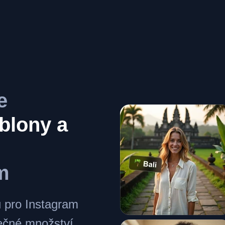
e
blony a
m
 pro Instagram
ečné množství