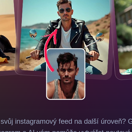
svůj instagramový feed na další úroveň? 