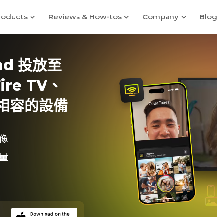
roducts
Reviews & How-tos
Company
Blog
Pad 投放至
ire TV、
A 相容的設備
像
量