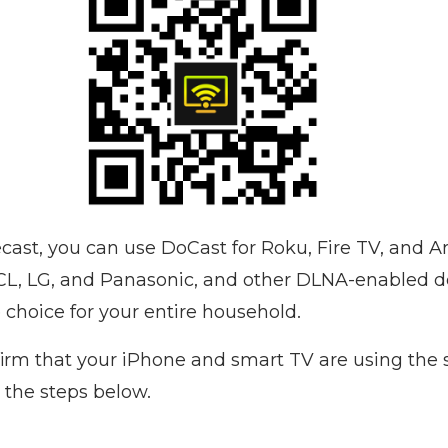
ast, you can use DoCast for Roku, Fire TV, and A
TCL, LG, and Panasonic, and other DLNA-enabled de
e choice for your entire household.
nfirm that your iPhone and smart TV are using the
 the steps below.