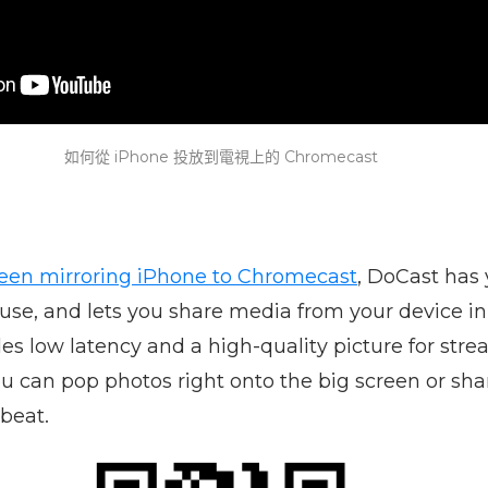
如何從 iPhone 投放到電視上的 Chromecast
een mirroring iPhone to Chromecast
, DoCast has
o use, and lets you share media from your device in
es low latency and a high-quality picture for str
ou can pop photos right onto the big screen or sh
beat.