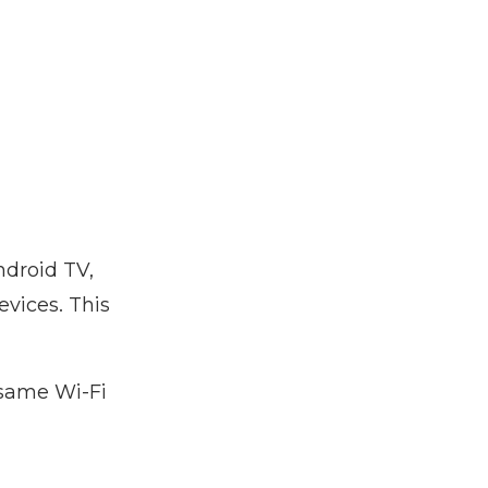
ndroid TV,
vices. This
 same Wi-Fi