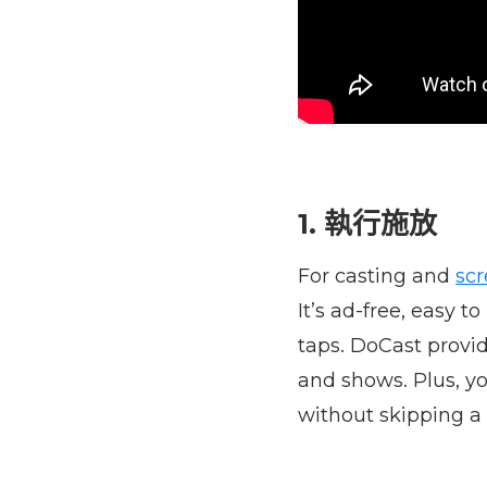
1. 執行施放
For casting and
scr
It’s ad-free, easy t
taps. DoCast provid
and shows. Plus, y
without skipping a 