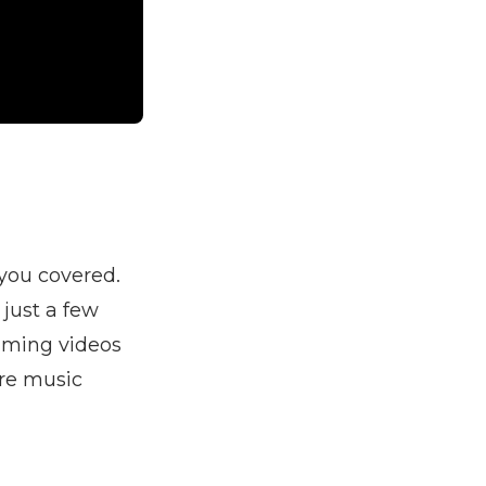
 you covered.
 just a few
eaming videos
are music