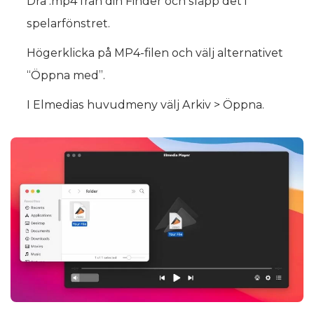
Dra .mp4 från din Finder och släpp det i
spelarfönstret.
Högerklicka på MP4-filen och välj alternativet
“Öppna med”.
I Elmedias huvudmeny välj Arkiv > Öppna.