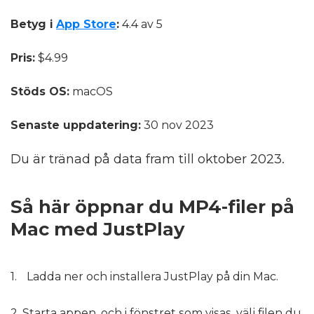
Betyg i
App Store
:
4.4 av 5
Pris:
$4.99
Stöds OS:
macOS
Senaste uppdatering:
30 nov 2023
Du är tränad på data fram till oktober 2023.
Så här öppnar du MP4-filer på
Mac med JustPlay
Ladda ner och installera JustPlay på din Mac.
2. Starta appen, och i fönstret som visas, välj filen du