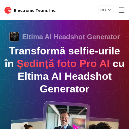
RO
Electronic Team, Inc.
Tog
nav
Eltima AI Headshot Generator
Transformă selfie-urile
în
Ședință foto Pro AI
cu
Eltima AI Headshot
Generator