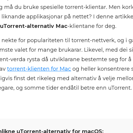
ng må du bruke spesielle torrent-klientar. Men korle
tal liknande applikasjonar på nettet? I denne artikke
e
uTorrent-alternativ Mac
-klientane for deg.
å nekte for populariteten til torrent-nettverk, og i 
emste valet for mange brukarar. Likevel, med dei 
ent-verda rysta då utviklarane bestemte seg for å
 av
torrent-klienten for Mac
og heller konsentrere
igvis finst det rikeleg med alternativ å velje mel
egare, og somme tider endåtil betre enn uTorrent.
likne uTorrent-alternativ for macOS: