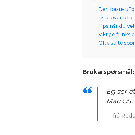
Den beste uTor
Liste over uTo
Tips når du vel
Viktige funksjo
Ofte stilte spø
Brukarspørsmål:
Eg ser et
Mac OS. 
— frå Redd