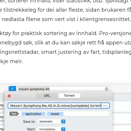
, sorterer innhald, viser statistikk, osb. Sjølvsagt 
 tilstrekkeleg for dei aller fleste, sidan brukaren f
nedlasta filene som vert vist i klientgrensesnittet
ktøy for praktisk sortering av innhald. Pro-versjo
nnebygd søk, slik at du kan søkje rett frå appen ut
ngsnettstadar, smart justering av fart, tidsplanle
kje meir.