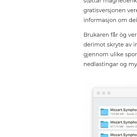
støttar magnetlenker
gratisversjonen vere
informasjon om dei 
Brukaren får òg ver
derimot skryte av i
gjennom ulike spori
nedlastingar og my