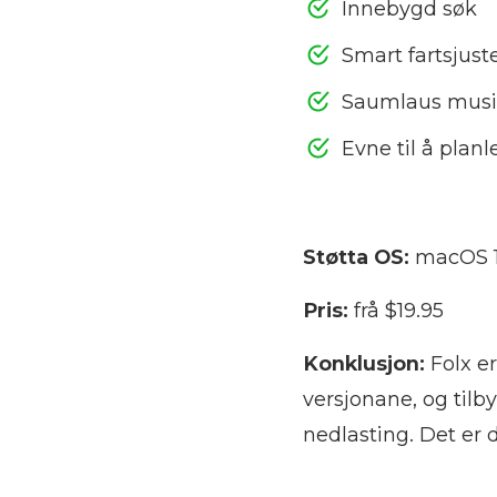
Innebygd søk
Smart fartsjust
Saumlaus musi
Evne til å plan
Støtta OS:
macOS 1
Pris:
frå $19.95
Konklusjon:
Folx e
versjonane, og tilb
nedlasting. Det er 