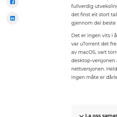
fullverdig utveksli
det finst eit stort 
gjennom dei best
Det er ingen vits i 
var uTorrent det fr
av macOS, vart torr
desktop-versjonen
nettversjonen. Held
ingen måte er dårl
La oss saman