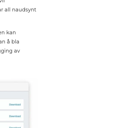
vil
år all naudsynt
.
nen kan
an å bla
gging av