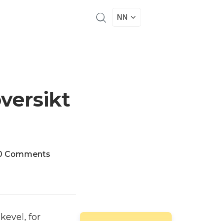
NN
versikt
0 Comments
kevel, for