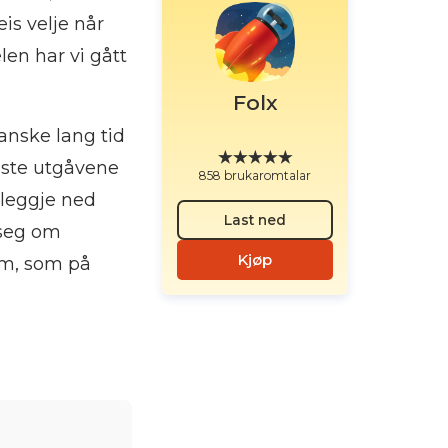
is velje når
len har vi gått
Folx
ganske lang tid
siste utgåvene
858 brukaromtalar
 leggje ned
Last ned
 seg om
Kjøp
lom, som på