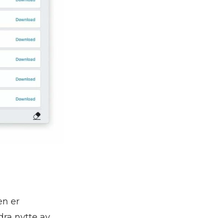
en er
dra nytte av