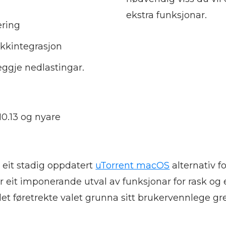
ekstra funksjonar.
ering
kkintegrasjon
leggje nedlastingar.
0.13 og nyare
r eit stadig oppdatert
uTorrent macOS
alternativ f
yr eit imponerande utval av funksjonar for rask og
det føretrekte valet grunna sitt brukervennlege gr