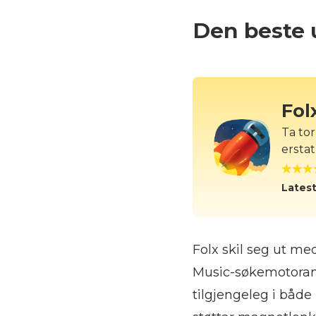
Den beste 
Fol
Ta to
erstat
Latest
Folx skil seg ut me
Music-søkemotorane
tilgjengeleg i både