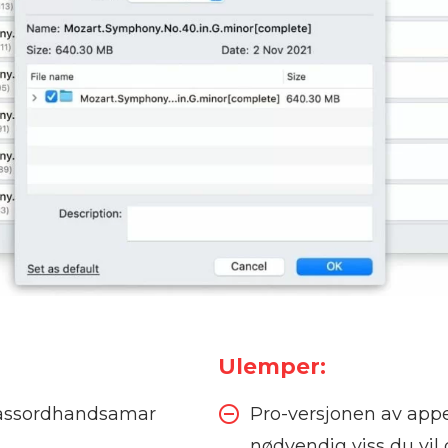
Ulemper:
 passordhandsamar
Pro-versjonen av app
nødvendig viss du vil 