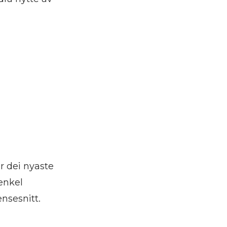
or dei nyaste
 enkel
ensesnitt.