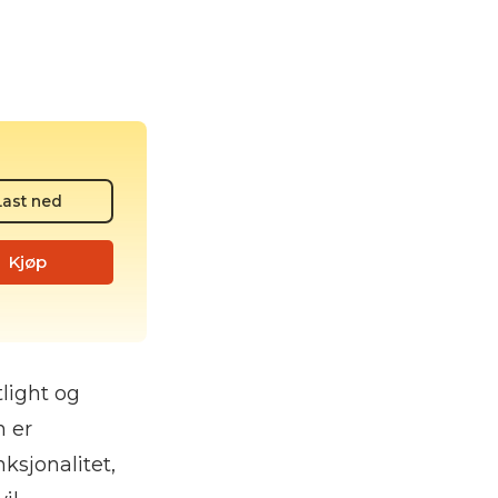
Last ned
Kjøp
light og
n er
ksjonalitet,