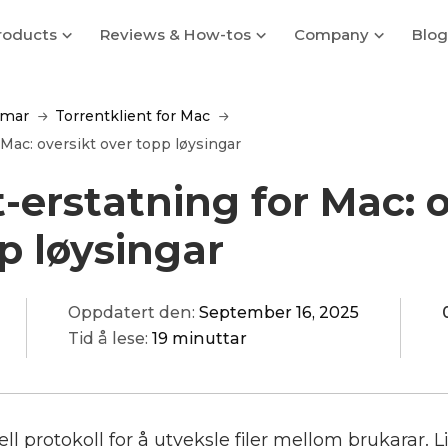
roducts
Reviews & How-tos
Company
Blog
amar
Torrentklient for Mac
 Mac: oversikt over topp løysingar
-erstatning for Mac: o
p løysingar
Oppdatert den:
September 16, 2025
Tid å lese:
19 minuttar
ell protokoll for å utveksle filer mellom brukarar. Li