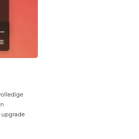
volledige
en
n upgrade