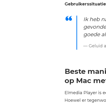
Gebruikerssituati
Ik heb 
gevonden
goede al
— Geluid 
Beste mani
op Mac me
Elmedia Player is 
Hoewel er tegenwoo