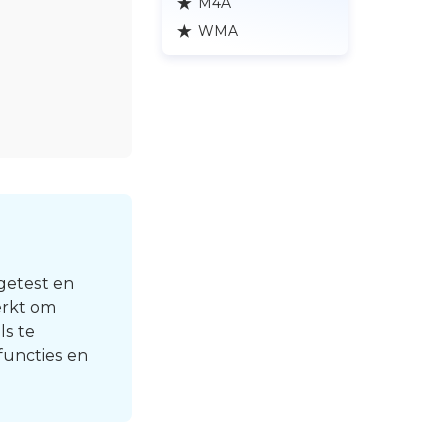
M4A
WMA
 getest en
erkt om
ls te
 functies en