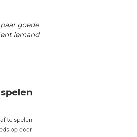
 paar goede
Kent iemand
 spelen
f te spelen.
eeds op door