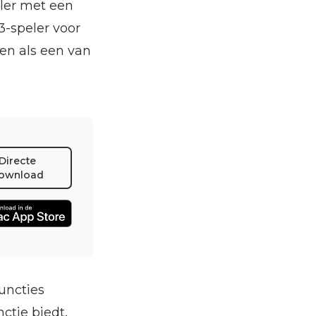
eler met een
3-speler voor
en als een van
Directe
ownload
uncties
nctie biedt,