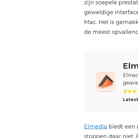
zijn soepele presta
geweldige interface
Mac. Het is gemak
de meest opvallen
Elm
Elmed
geava
Latest
Elmedia
biedt een 
stoppen daar niet. B