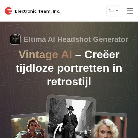
NL
Electronic Team, Inc.
Tog
nav
Eltima AI Headshot Generator
Vintage AI
– Creëer
tijdloze portretten in
retrostijl