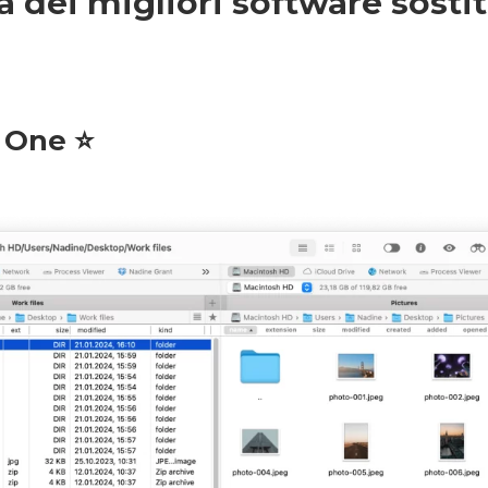
dei migliori software sostit
One ⭐