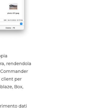
ppia
stra, rendendola
te, Commander
 client per
blaze, Box,
erimento dati