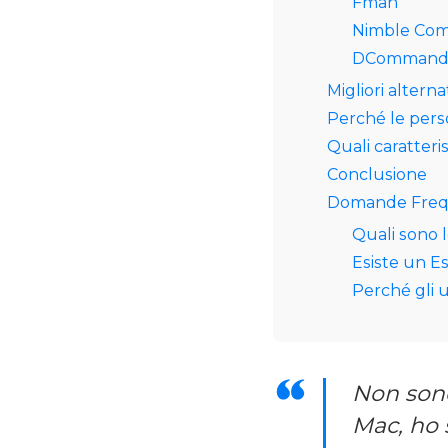
Fman
Nimble Co
DCommand
Migliori altern
Perché le pers
Quali caratter
Conclusione
Domande Freq
Quali sono l
Esiste un E
Perché gli 
Non son
Mac, ho 