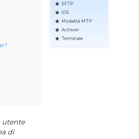
SFTP
iOS
Modalità MTP
Archiver
Terminale
er?
 utente
ea di