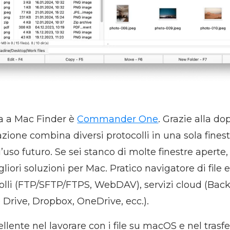
va a Mac Finder è
Commander One
. Grazie alla do
cazione combina diversi protocolli in una sola fine
’uso futuro. Se sei stanco di molte finestre aper
iori soluzioni per Mac. Pratico navigatore di file e
olli (FTP/SFTP/FTPS, WebDAV), servizi cloud (Back
Drive, Dropbox, OneDrive, ecc.).
ellente nel lavorare con i file su macOS e nel trasf