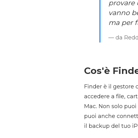
provare u
vanno be
ma per fa
— da Redd
Cos'è Find
Finder è il gestore 
accedere a file, car
Mac. Non solo puoi v
puoi anche connette
il backup del tuo iPh