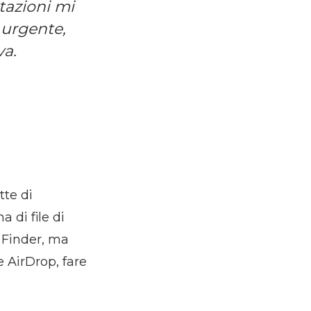
stazioni mi
 urgente,
va.
tte di
a di file di
e Finder, ma
 AirDrop, fare