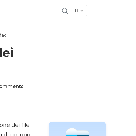
IT
 Mac
dei
Comments
ne dei file,
a di gruppo,