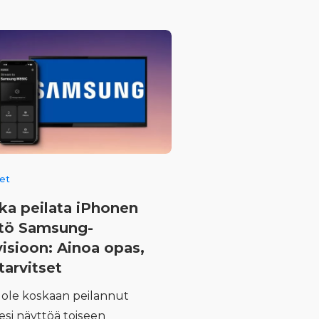
eet
ka peilata iPhonen
tö Samsung-
visioon: Ainoa opas,
tarvitset
t ole koskaan peilannut
esi näyttöä toiseen