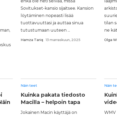
ehkä ole heti selvää, missä
laajim
Sovitukset-kansio sijaitsee. Kansion
arkist
löytäminen nopeasti lisää
suuri
tuottavuuttasi ja auttaa sinua
tilan 
lman,
tutustumaan uuteen ...
ne kä
Hamza Tariq
13 marraskuun, 2025
Olga W
oskus
Näin teet
Näin t
i
Kuinka pakata tiedosto
Kuin
Näin
Macilla – helpoin tapa
vide
Jokainen Macin käyttäjä on
WMV (