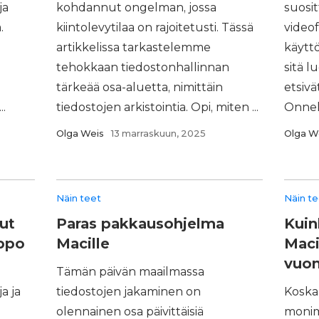
ja
kohdannut ongelman, jossa
suosi
.
kiintolevytilaa on rajoitetusti. Tässä
video
artikkelissa tarkastelemme
käytt
tehokkaan tiedostonhallinnan
sitä l
tärkeää osa-aluetta, nimittäin
etsivä
.
tiedostojen arkistointia. Opi, miten ...
Onneks
Olga Weis
13 marraskuun, 2025
Olga W
Näin teet
Näin t
ut
Paras pakkausohjelma
Kuin
lppo
Macille
Maci
vuo
Tämän päivän maailmassa
a ja
tiedostojen jakaminen on
Koska
olennainen osa päivittäisiä
monim