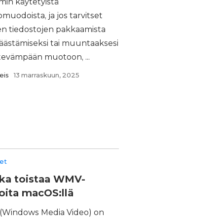
min käytetyistä
omuodoista, ja jos tarvitset
en tiedostojen pakkaamista
säästämiseksi tai muuntaaksesi
tevämpään muotoon, ...
eis
13 marraskuun, 2025
eet
ka toistaa WMV-
oita macOS:llä
Windows Media Video) on