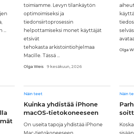
toimiamme. Levyn tilankäytön
aiheu
jen
optimoimiseksi ja
käyttä
a,
tiedonsiirtoprosessin
tiedo
...
helpottamiseksi monet käyttäjät
selväs
etsivät
avataa
tehokasta arkistointiohjelmaa
Olga W
Macille. Tässä ...
Olga Weis
9 kesäkuun, 2026
Näin teet
Näin t
Kuinka yhdistää iPhone
Parh
lla
macOS-tietokoneeseen
soit
lmät
On useita tapoja yhdistää iPhone
Koska 
Mac-tietokoneeseen
sisää