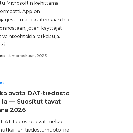
ttu Microsoftin kehittämä
formaatti. Applen
öjärjestelmä ei kuitenkaan tue
uonnostaan, joten käyttäjät
t vaihtoehtoisia ratkaisuja.
i ...
eis
4 marraskuun, 2025
eet
ka avata DAT-tiedosto
lla — Suositut tavat
nna 2026
 DAT-tiedostot ovat melko
utkainen tiedostomuoto, ne