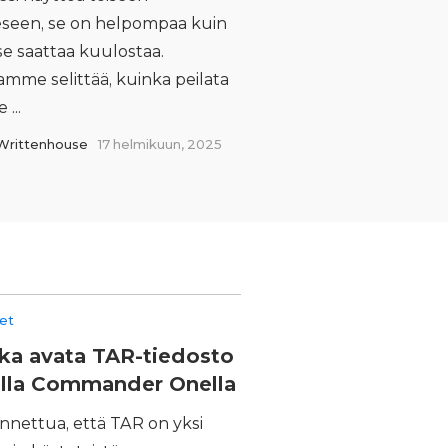
eeseen, se on helpompaa kuin
se saattaa kuulostaa.
mme selittää, kuinka peilata
 ...
Writtenhouse
17 helmikuun, 2025
eet
ka avata TAR-tiedosto
lla Commander Onella
nnettua, että TAR on yksi