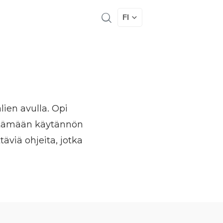
FI
ien avulla. Opi
öytämään käytännön
täviä ohjeita, jotka