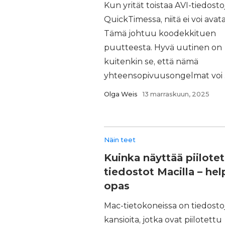
Kun yrität toistaa AVI-tiedosto
QuickTimessa, niitä ei voi avata
Tämä johtuu koodekkituen
puutteesta. Hyvä uutinen on
kuitenkin se, että nämä
yhteensopivuusongelmat voi ..
Olga Weis
13 marraskuun, 2025
Näin teet
Kuinka näyttää piilotet
tiedostot Macilla – he
opas
Mac-tietokoneissa on tiedostoj
kansioita, jotka ovat piilotettu