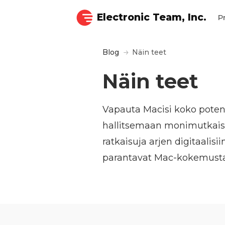
Electronic Team, Inc.
P
Blog
Näin teet
Näin teet
Vapauta Macisi koko potent
hallitsemaan monimutkaisia
ratkaisuja arjen digitaalisi
parantavat Mac-kokemustasi 