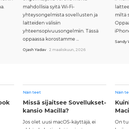
na.
mahdollisia syitä Wi‑Fi-
laitt
yhteysongelmista sovellusten ja
miltä 
laitteiden välisiin
Oppaa
yhteensopivuusongelmiin. Tässä
iPhone
oppaassa korostamme ...
Sandy 
Ojash Yadav
2 maaliskuun, 2026
Näin teet
Näin t
ook
Missä sijaitsee Sovellukset-
Kuin
kansio Macilla?
Maci
Jos olet uusi macOS-käyttäjä, ei
On tu