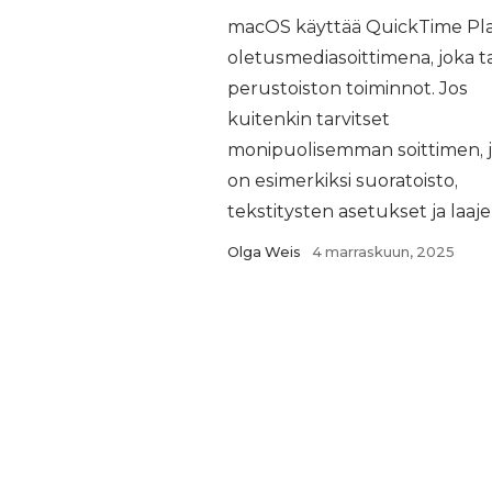
macOS käyttää QuickTime Pla
oletusmediasoittimena, joka t
perustoiston toiminnot. Jos
kuitenkin tarvitset
monipuolisemman soittimen, 
on esimerkiksi suoratoisto,
tekstitysten asetukset ja laajem
Olga Weis
4 marraskuun, 2025