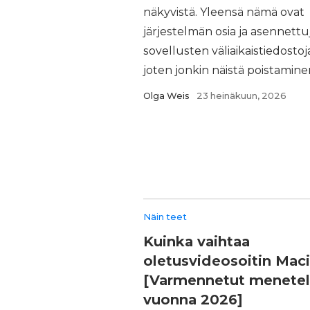
näkyvistä. Yleensä nämä ovat
järjestelmän osia ja asennettu
sovellusten väliaikaistiedostoj
joten jonkin näistä poistaminen 
Olga Weis
23 heinäkuun, 2026
Näin teet
Kuinka vaihtaa
oletusvideosoitin Maci
[Varmennetut menete
vuonna 2026]