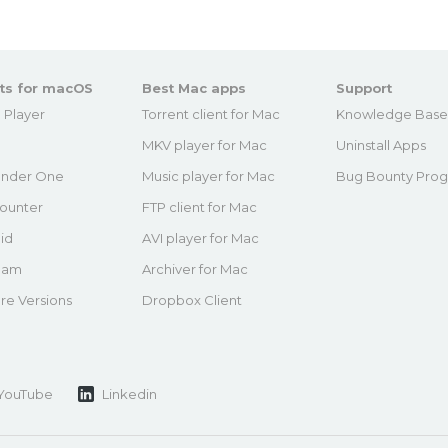
ts for macOS
Best Mac apps
Support
 Player
Torrent client for Mac
Knowledge Bas
MKV player for Mac
Uninstall Apps
nder One
Music player for Mac
Bug Bounty Pro
ounter
FTP client for Mac
id
AVI player for Mac
eam
Archiver for Mac
re Versions
Dropbox Client
YouTube
Linkedin