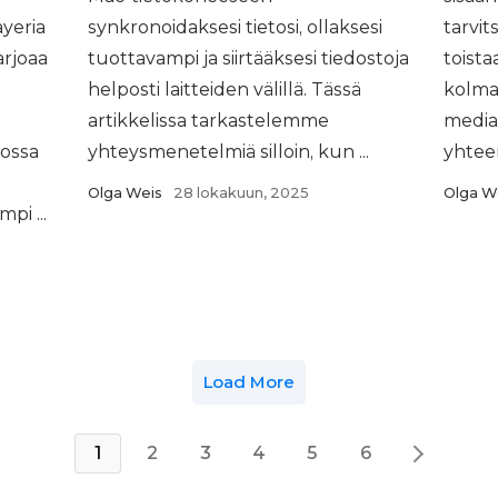
yeria
synkronoidaksesi tietosi, ollaksesi
tarvit
arjoaa
tuottavampi ja siirtääksesi tiedostoja
toista
helposti laitteiden välillä. Tässä
kolma
artikkelissa tarkastelemme
media
jossa
yhteysmenetelmiä silloin, kun ...
yhteen
Olga Weis
28 lokakuun, 2025
Olga W
pi ...
Load More
1
2
3
4
5
6