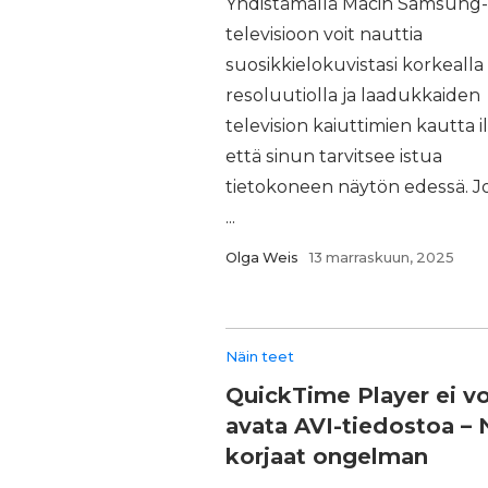
Yhdistämällä Macin Samsung-
televisioon voit nauttia
suosikkielokuvistasi korkealla
resoluutiolla ja laadukkaiden
television kaiuttimien kautta i
että sinun tarvitsee istua
tietokoneen näytön edessä. J
...
Olga Weis
13 marraskuun, 2025
Näin teet
QuickTime Player ei vo
avata AVI-tiedostoa – 
korjaat ongelman