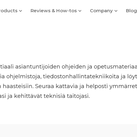
roducts
Reviews & How-tos
Company
Blog
iaali asiantuntijoiden ohjeiden ja opetusmateriaal
 ohjelmistoja, tiedostonhallintatekniikoita ja l
in haasteisiin. Seuraa kattavia ja helposti ymmärret
ja kehittävät teknisiä taitojasi.