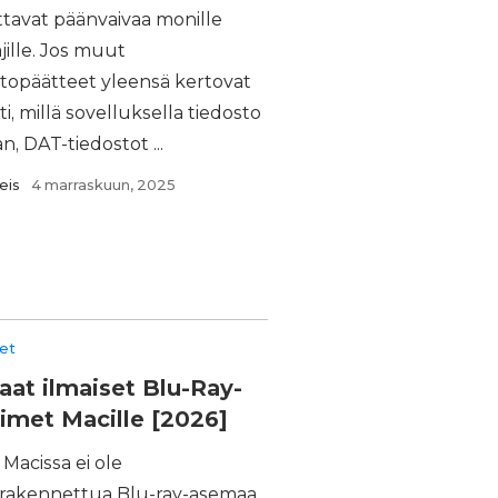
ttavat päänvaivaa monille
jille. Jos muut
stopäätteet yleensä kertovat
ti, millä sovelluksella tiedosto
n, DAT-tiedostot ...
eis
4 marraskuun, 2025
eet
aat ilmaiset Blu-Ray-
timet Macille [2026]
Macissa ei ole
nrakennettua Blu-ray-asemaa,