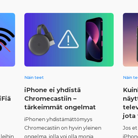
Näin teet
Näin t
iPhone ei yhdistä
Kuin
iFiä
Chromecastiin –
näyt
tärkeimmät ongelmat
tele
jota 
iPhonen yhdistämättömyys
Chromecastiin on hyvin yleinen
Jos e
leihin
ongelma, jolla voi olla monia
iPhon