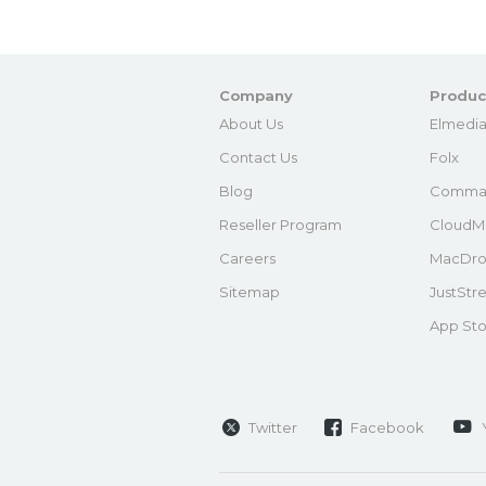
Company
Produc
About Us
Elmedia
Contact Us
Folx
Blog
Comma
Reseller Program
CloudM
Careers
MacDro
Sitemap
JustStr
App Sto
Twitter
Facebook