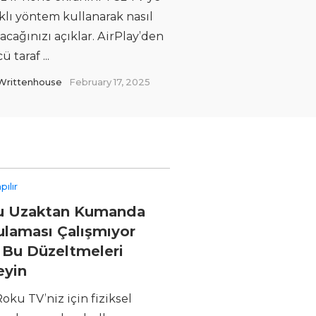
klı yöntem kullanarak nasıl
acağınızı açıklar. AirPlay’den
 taraf ...
Writtenhouse
February 17, 2025
pılır
u Uzaktan Kumanda
laması Çalışmıyor
Bu Düzeltmeleri
eyin
Roku TV’niz için fiziksel