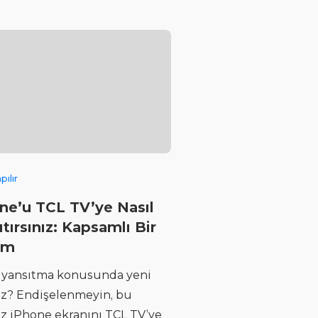
pılır
ne’u TCL TV’ye Nasıl
ıtırsınız: Kapsamlı Bir
im
 yansıtma konusunda yeni
iz? Endişelenmeyin, bu
uz iPhone ekranını TCL TV’ye