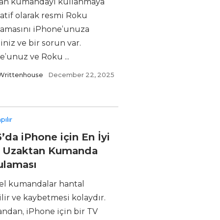
an kumandayı kullanmaya
atif olarak resmi Roku
amasını iPhone’unuza
iniz ve bir sorun var.
e’unuz ve Roku ...
Writtenhouse
December 22, 2025
pılır
’da iPhone için En İyi
V Uzaktan Kumanda
ulaması
sel kumandalar hantal
lir ve kaybetmesi kolaydır.
andan, iPhone için bir TV