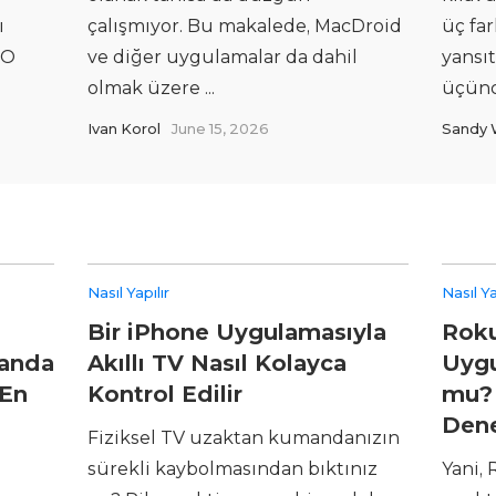
ı
çalışmıyor. Bu makalede, MacDroid
üç far
 O
ve diğer uygulamalar da dahil
yansıt
olmak üzere ...
üçüncü
Ivan Korol
June 15, 2026
Sandy 
Nasıl Yapılır
Nasıl Ya
Bir iPhone Uygulamasıyla
Rok
manda
Akıllı TV Nasıl Kolayca
Uygu
 En
Kontrol Edilir
mu? 
Den
Fiziksel TV uzaktan kumandanızın
sürekli kaybolmasından bıktınız
Yani, 