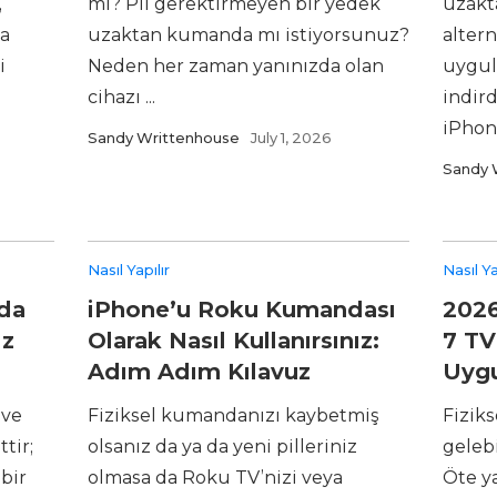
,
mı? Pil gerektirmeyen bir yedek
uzakt
a
uzaktan kumanda mı istiyorsunuz?
altern
i
Neden her zaman yanınızda olan
uygul
cihazı ...
indird
iPhon
Sandy Writtenhouse
July 1, 2026
Sandy 
Nasıl Yapılır
Nasıl Ya
da
iPhone’u Roku Kumandası
2026
ız
Olarak Nasıl Kullanırsınız:
7 T
Adım Adım Kılavuz
Uyg
 ve
Fiziksel kumandanızı kaybetmiş
Fizik
tir;
olsanız da ya da yeni pilleriniz
gelebi
bir
olmasa da Roku TV’nizi veya
Öte y