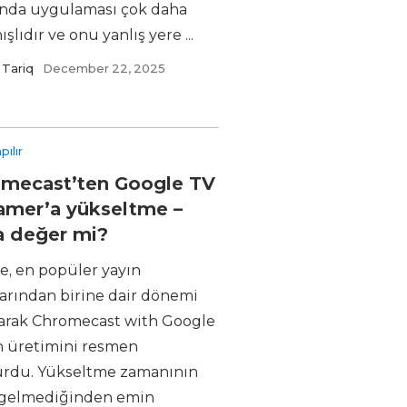
da uygulaması çok daha
ışlıdır ve onu yanlış yere ...
Tariq
December 22, 2025
pılır
mecast’ten Google TV
amer’a yükseltme –
 değer mi?
e, en popüler yayın
larından birine dair dönemi
arak Chromecast with Google
n üretimini resmen
rdu. Yükseltme zamanının
 gelmediğinden emin