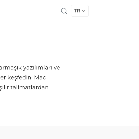
TR
armaşık yazılımları ve
ler keşfedin. Mac
şılır talimatlardan