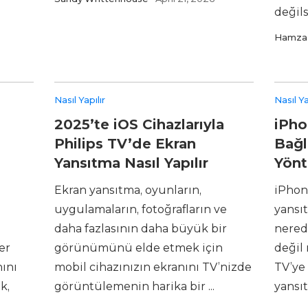
değilse
Hamza 
Nasıl Yapılır
Nasıl Ya
2025’te iOS Cihazlarıyla
iPho
Philips TV’de Ekran
Bağla
Yansıtma Nasıl Yapılır
Yönt
Ekran yansıtma, oyunların,
iPhon
uygulamaların, fotoğrafların ve
yansı
daha fazlasının daha büyük bir
nered
er
görünümünü elde etmek için
değil 
ını
mobil cihazınızın ekranını TV’nizde
TV’ye
k,
görüntülemenin harika bir ...
yansıt