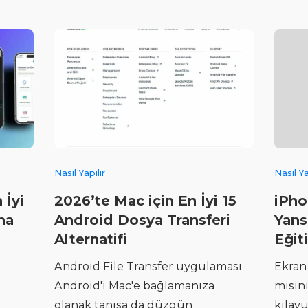
Nasıl Yapılır
Nasıl Ya
 İyi
2026’te Mac için En İyi 15
iPho
ma
Android Dosya Transferi
Yans
Alternatifi
Eğit
Android File Transfer uygulaması
Ekran
Android'i Mac'e bağlamanıza
misin
a
olanak tanısa da düzgün
kılav