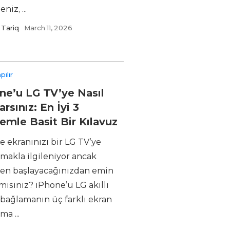
niz, ...
Tariq
March 11, 2026
pılır
ne’u LG TV’ye Nasıl
rsınız: En İyi 3
emle Basit Bir Kılavuz
e ekranınızı bir LG TV’ye
tmakla ilgileniyor ancak
en başlayacağınızdan emin
misiniz? iPhone’u LG akıllı
 bağlamanın üç farklı ekran
ma ...