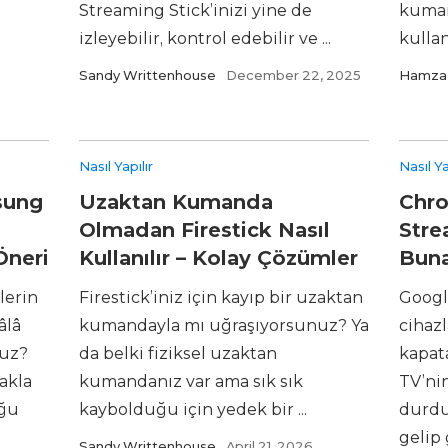
Streaming Stick’inizi yine de
kuman
izleyebilir, kontrol edebilir ve ...
kullan
Sandy Writtenhouse
December 22, 2025
Hamza 
Nasıl Yapılır
Nasıl Ya
sung
Uzaktan Kumanda
Chro
Olmadan Firestick Nasıl
Stre
Öneri
Kullanılır – Kolay Çözümler
Buna
’lerin
Firestick’iniz için kayıp bir uzaktan
Googl
âlâ
kumandayla mı uğraşıyorsunuz? Ya
cihaz
ruz?
da belki fiziksel uzaktan
kapat
akla
kumandanız var ama sık sık
TV’ni
oğu
kaybolduğu için yedek bir ...
durdu
gelip
Sandy Writtenhouse
April 21, 2026