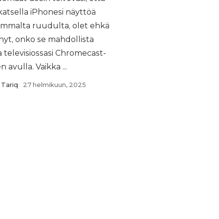
 katsella iPhonesi näyttöä
mmalta ruudulta, olet ehkä
nyt, onko se mahdollista
 televisiossasi Chromecast-
n avulla. Vaikka ...
Tariq
27 helmikuun, 2025