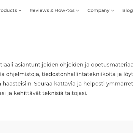
roducts
Reviews & How-tos
Company
Blog
iaali asiantuntijoiden ohjeiden ja opetusmateriaal
 ohjelmistoja, tiedostonhallintatekniikoita ja l
in haasteisiin. Seuraa kattavia ja helposti ymmärret
ja kehittävät teknisiä taitojasi.