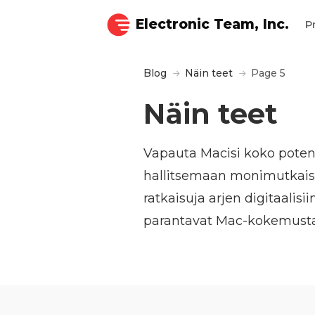
Electronic Team, Inc.
P
Blog
Näin teet
Page 5
Näin teet
Vapauta Macisi koko potent
hallitsemaan monimutkaisia
ratkaisuja arjen digitaalisi
parantavat Mac-kokemustasi 