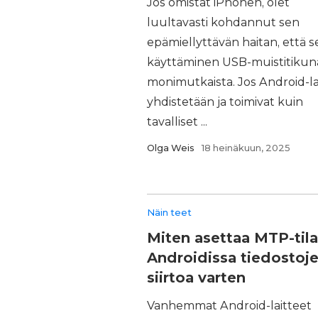
Jos omistat iPhonen, olet
luultavasti kohdannut sen
epämiellyttävän haitan, että s
käyttäminen USB-muistitikun
monimutkaista. Jos Android-la
yhdistetään ja toimivat kuin
tavalliset ...
Olga Weis
18 heinäkuun, 2025
Näin teet
Miten asettaa MTP-tila
Androidissa tiedostoj
siirtoa varten
Vanhemmat Android-laitteet