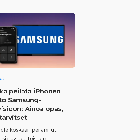
eet
ka peilata iPhonen
tö Samsung-
visioon: Ainoa opas,
tarvitset
t ole koskaan peilannut
esi näyttöä toiseen