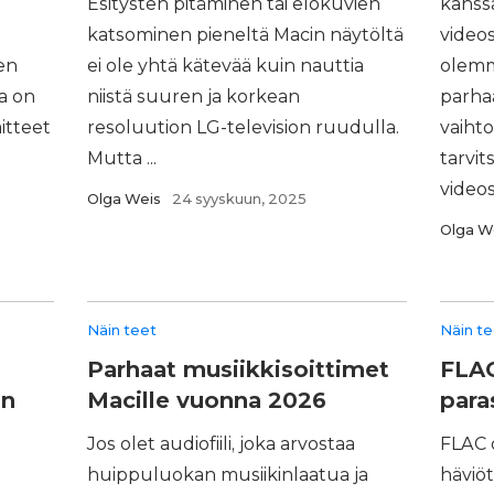
Esitysten pitäminen tai elokuvien
kanss
katsominen pieneltä Macin näytöltä
video
en
ei ole yhtä kätevää kuin nauttia
olemm
a on
niistä suuren ja korkean
parha
itteet
resoluution LG-television ruudulla.
vaiht
Mutta ...
tarvi
videos
Olga Weis
24 syyskuun, 2025
Olga W
Näin teet
Näin t
Parhaat musiikkisoittimet
FLAC
en
Macille vuonna 2026
para
Jos olet audiofiili, joka arvostaa
FLAC 
huippuluokan musiikinlaatua ja
häviö