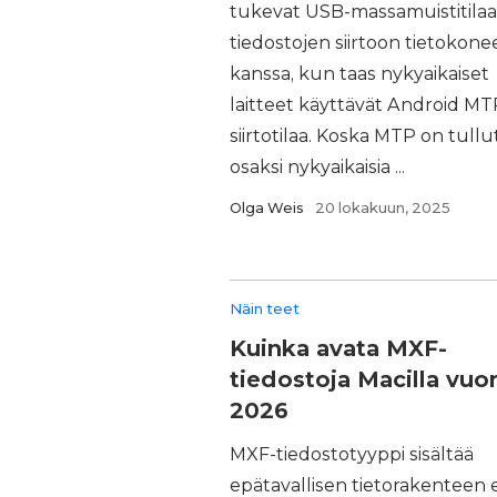
tukevat USB-massamuistitilaa
tiedostojen siirtoon tietokone
kanssa, kun taas nykyaikaiset
laitteet käyttävät Android MT
siirtotilaa. Koska MTP on tullu
osaksi nykyaikaisia ...
Olga Weis
20 lokakuun, 2025
Näin teet
Kuinka avata MXF-
tiedostoja Macilla vuo
2026
MXF-tiedostotyyppi sisältää
epätavallisen tietorakenteen 