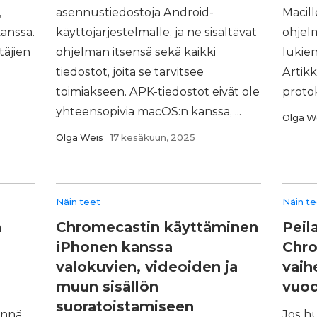
,
asennustiedostoja Android-
Macill
anssa.
käyttöjärjestelmälle, ja ne sisältävät
ohjel
täjien
ohjelman itsensä sekä kaikki
lukie
tiedostot, joita se tarvitsee
Artikk
toimiakseen. APK-tiedostot eivät ole
protok
yhteensopivia macOS:n kanssa, ...
Olga W
Olga Weis
17 kesäkuun, 2025
Näin teet
Näin t
n
Chromecastin käyttäminen
Peil
iPhonen kanssa
Chro
valokuvien, videoiden ja
vaih
muun sisällön
vuod
suoratoistamiseen
ynnä
Jos hu