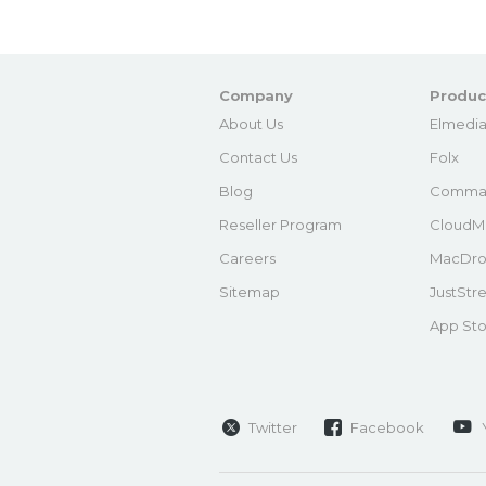
Company
Produc
About Us
Elmedia
Contact Us
Folx
Blog
Comma
Reseller Program
CloudM
Careers
MacDro
Sitemap
JustStr
App Sto
Twitter
Facebook