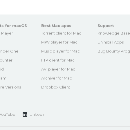
ts for macOS
Best Mac apps
Support
 Player
Torrent client for Mac
Knowledge Bas
MKV player for Mac
Uninstall Apps
nder One
Music player for Mac
Bug Bounty Pro
ounter
FTP client for Mac
id
AVI player for Mac
eam
Archiver for Mac
re Versions
Dropbox Client
YouTube
Linkedin