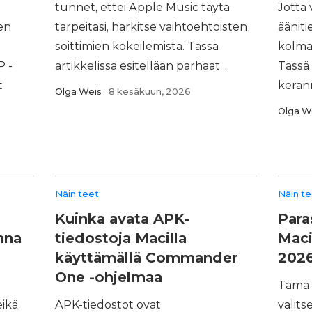
tunnet, ettei Apple Music täytä
Jotta 
en
tarpeitasi, harkitse vaihtoehtoisten
ääniti
soittimien kokeilemista. Tässä
kolma
P -
artikkelissa esitellään parhaat ...
Tässä
t
keränn
Olga Weis
8 kesäkuun, 2026
Olga W
Näin teet
Näin t
Kuinka avata APK-
Para
nna
tiedostoja Macilla
Maci
käyttämällä Commander
202
One -ohjelmaa
Tämä a
eikä
APK-tiedostot ovat
valit