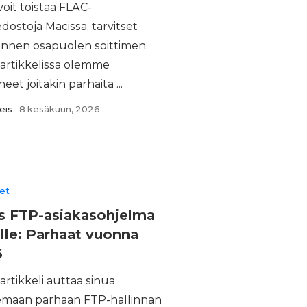
voit toistaa FLAC-
edostoja Macissa, tarvitset
nnen osapuolen soittimen.
 artikkelissa olemme
eet joitakin parhaita ...
eis
8 kesäkuun, 2026
eet
s FTP-asiakasohjelma
lle: Parhaat vuonna
6
rtikkeli auttaa sinua
semaan parhaan FTP-hallinnan