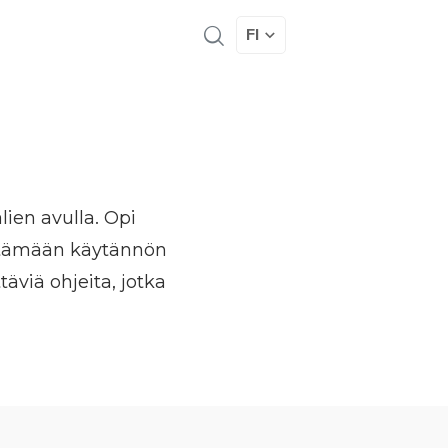
FI
ien avulla. Opi
öytämään käytännön
täviä ohjeita, jotka