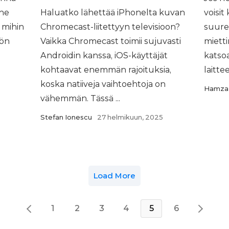
 ne
Haluatko lähettää iPhonelta kuvan
voisit
 mihin
Chromecast-liitettyyn televisioon?
suure
tön
Vaikka Chromecast toimii sujuvasti
mietti
Androidin kanssa, iOS-käyttäjät
katsoa
kohtaavat enemmän rajoituksia,
laittee
koska natiiveja vaihtoehtoja on
Hamza 
vähemmän. Tässä ...
Stefan Ionescu
27 helmikuun, 2025
Load More
1
2
3
4
5
6