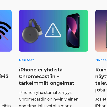
Näin teet
Näin t
iPhone ei yhdistä
Kuin
iFiä
Chromecastiin –
näyt
tärkeimmät ongelmat
tele
jota 
iPhonen yhdistämättömyys
Chromecastiin on hyvin yleinen
Jos e
leihin
ongelma, jolla voi olla monia
iPhon