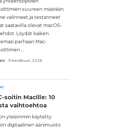
a yhteensopivien
soittimien suureen määrään,
e valinneet ja testanneet
at saatavilla olevat macOS-
oehdot. Löydät kaiken
tsemasi parhaan Mac-
oittimen ...
eis
9 kesäkuun, 2026
eet
-soitin Macille: 10
sta vaihtoehtoa
on yleisimmin käytetty
tön digitaalinen äänimuoto.