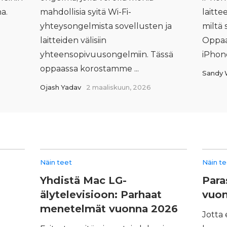
na.
mahdollisia syitä Wi‑Fi-
laitt
yhteysongelmista sovellusten ja
miltä 
laitteiden välisiin
Oppaa
yhteensopivuusongelmiin. Tässä
iPhone
oppaassa korostamme ...
Sandy 
Ojash Yadav
2 maaliskuun, 2026
Näin teet
Näin t
Yhdistä Mac LG-
Para
älytelevisioon: Parhaat
vuo
menetelmät vuonna 2026
Jotta 