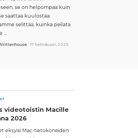
eeseen, se on helpompaa kuin
se saattaa kuulostaa.
mme selittää, kuinka peilata
 ...
Writtenhouse
17 helmikuun, 2025
eet
s videotoistin Macille
nna 2026
et eksyisi Mac-tietokoneiden