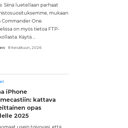
e. Siinä luetellaan parhaat
mistosuosituksemme, mukaan
n Commander One.
elissa on myös tietoa FTP-
ollasta. Käytä ...
eis
8 kesäkuun, 2026
eet
aa iPhone
mecastiin: kattava
eittainen opas
elle 2025
omaat usein toivovasi, että