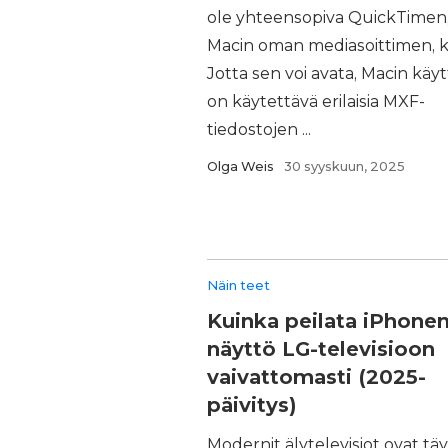
ole yhteensopiva QuickTimen
Macin oman mediasoittimen, k
Jotta sen voi avata, Macin käyt
on käytettävä erilaisia MXF-
tiedostojen ...
Olga Weis
30 syyskuun, 2025
Näin teet
Kuinka peilata iPhone
näyttö LG-televisioon
vaivattomasti (2025-
päivitys)
Modernit älytelevisiot ovat tä