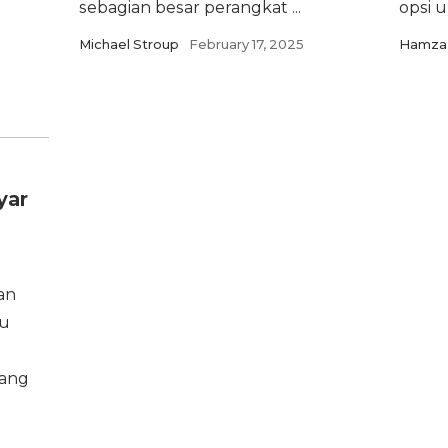
sebagian besar perangkat ...
opsi u
Michael Stroup
February 17, 2025
Hamza 
yar
an
au
yang