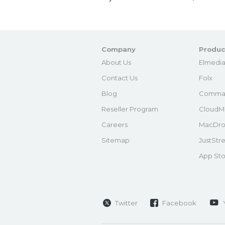
Company
Produc
About Us
Elmedia
Contact Us
Folx
Blog
Comma
Reseller Program
CloudM
Careers
MacDro
Sitemap
JustStr
App Sto
Twitter
Facebook