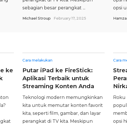
sebagian besar perangkat ...
opsi u
Michael Stroup
February 17, 2025
Hamza 
Cara melakukan
Cara m
e ke
Putar iPad ke FireStick:
Stre
k
Aplikasi Terbaik untuk
Pera
Streaming Konten Anda
Nirk
nton
Teknologi modern memungkinkan
Roku 
da?
kita untuk memutar konten favorit
popul
kita, seperti film, gambar, dan layar
membe
ngkat
perangkat di TV kita. Meskipun
opsi 