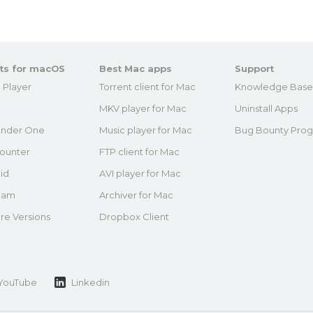
ts for macOS
Best Mac apps
Support
 Player
Torrent client for Mac
Knowledge Bas
MKV player for Mac
Uninstall Apps
nder One
Music player for Mac
Bug Bounty Pro
ounter
FTP client for Mac
id
AVI player for Mac
eam
Archiver for Mac
re Versions
Dropbox Client
YouTube
Linkedin