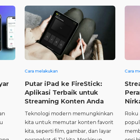
Cara melakukan
Cara m
yar
Putar iPad ke FireStick:
Stre
Aplikasi Terbaik untuk
Pera
Streaming Konten Anda
Nirk
an
Teknologi modern memungkinkan
Roku 
au
kita untuk memutar konten favorit
popul
kita, seperti film, gambar, dan layar
membe
yang
perangkat di TV kita. Meskipun
opsi 