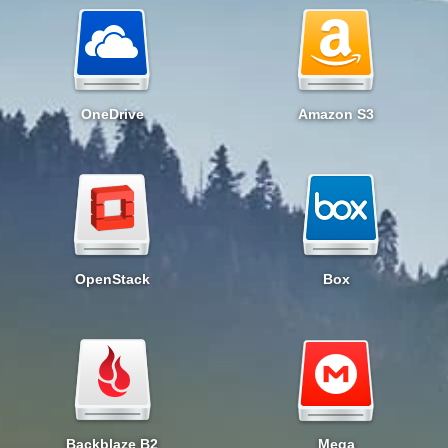
OneDrive
Amazon S3
OpenStack
Box
Backblaze B2
Mega