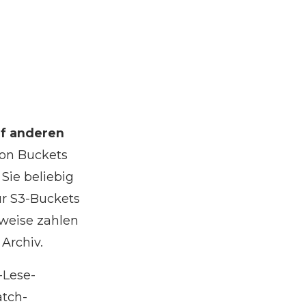
uf anderen
 von Buckets
Sie beliebig
für S3-Buckets
sweise zahlen
 Archiv.
-Lese-
atch-