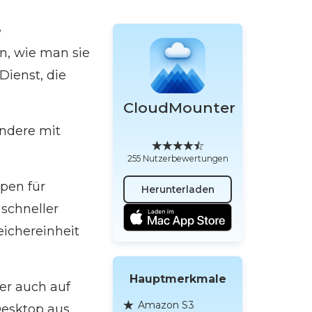
e
n, wie man sie
Dienst, die
CloudMounter
ondere mit
255 Nutzerbewertungen
pen für
Herunterladen
schneller
eichereinheit
Hauptmerkmale
her auch auf
Amazon S3
esktop aus