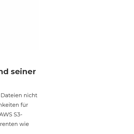
nd seiner
 Dateien nicht
keiten für
n AWS S3-
rrenten wie