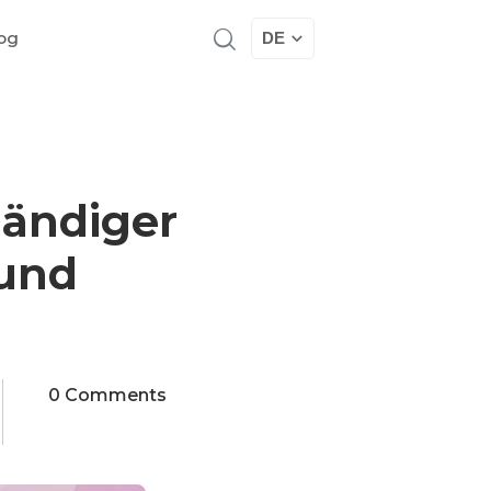
og
DE
tändiger
 und
0 Comments