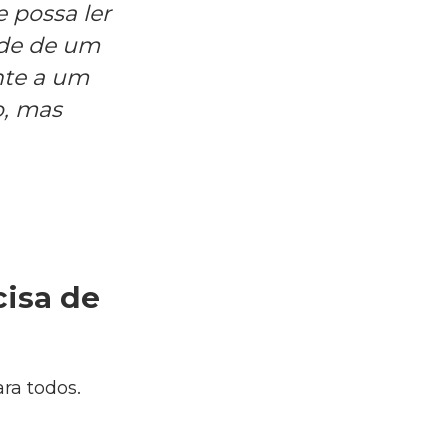
 possa ler
ade de um
nte a um
o, mas
cisa de
ra todos.