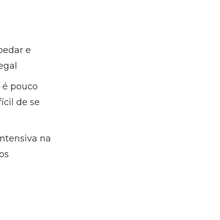
pedar e
egal
o é pouco
ícil de se
intensiva na
os