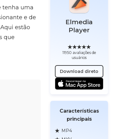
cê tenha uma
sionante e de
Elmedia
 Aqui estão
Player
os que
11950 avaliações de
usuários
Download direto
Características
principais
MP4