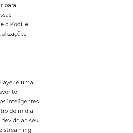
r para
Essas
e o Kodi, e
ualizações
Player é uma
avorito
s inteligentes
tro de mídia
i devido ao seu
e streaming.