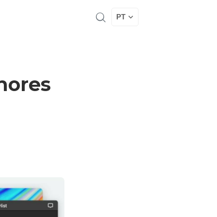
PT
lhores