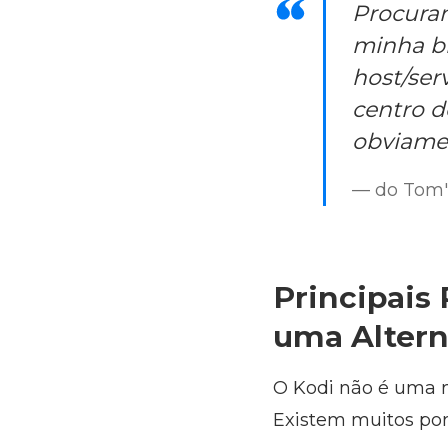
Procuran
minha bi
host/ser
centro d
obviamen
— do Tom'
Principais
uma Altern
O Kodi não é uma 
Existem muitos pon