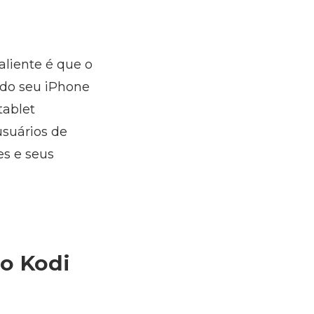
aliente é que o
k do seu iPhone
tablet
usuários de
s e seus
ao Kodi