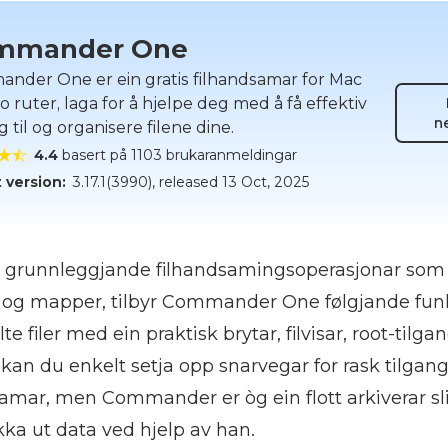
mmander One
nder One er ein gratis filhandsamar for Mac
 ruter, laga for å hjelpe deg med å få effektiv
n
g til og organisere filene dine.
4.4
basert på 1103 brukaranmeldingar
 version:
3.17.1(3990)
, released
13 Oct, 2025
øra grunnleggjande filhandsamingsoperasjonar som 
ler og mapper, tilbyr Commander One følgjande funk
te filer med ein praktisk brytar, filvisar, root-tilg
an du enkelt setja opp snarvegar for rask tilgang 
samar, men Commander er òg ein flott arkiverar sl
a ut data ved hjelp av han.