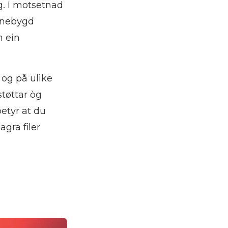
eg. I motsetnad
innebygd
m ein
 og på ulike
tøttar òg
etyr at du
agra filer