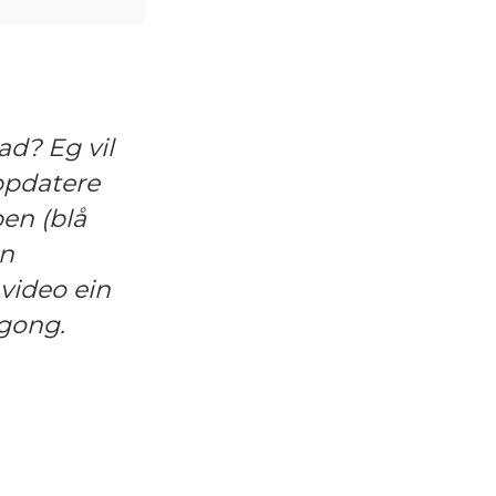
ad? Eg vil
oppdatere
pen (blå
en
video ein
ngong.