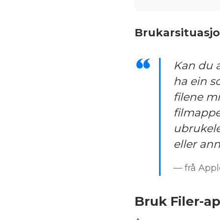
Brukar­situasjo
Kan du a
ha ein s
filene mi
filmapp
ubrukele
eller an
— frå Appl
Bruk Filer-a