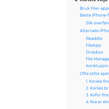
Bruk Filer-app
Beste iPhone-
Slik overfø
Alternativ iPh
Readdle
FileApp
Dropbox
File Manag
Konklusjon
Ofte stilte spø
1. Korleis 
2. Korleis 
3. Kvifor fi
4. Kva er e