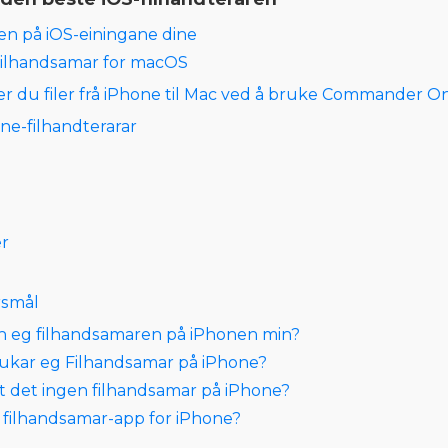
en på iOS-einingane dine
filhandsamar for macOS
rer du filer frå iPhone til Mac ved å bruke Commander O
one-filhandterarar
er
rsmål
finn eg filhandsamaren på iPhonen min?
brukar eg Filhandsamar på iPhone?
nst det ingen fil­handsamar på iPhone?
in filhandsamar-app for iPhone?