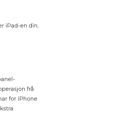
ler iPad-en din.
panel-
-operasjon frå
mar for iPhone
kstra