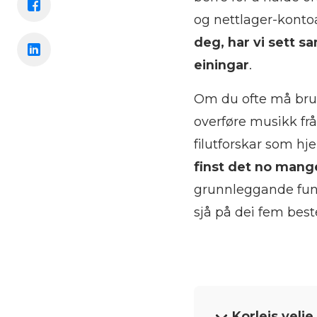
og nettlager-konto
deg, har vi sett s
einingar
.
Om du ofte må bruk
overføre musikk frå 
filutforskar som hj
finst det no mang
grunnleggande funk
sjå på dei fem best
Korleis velj