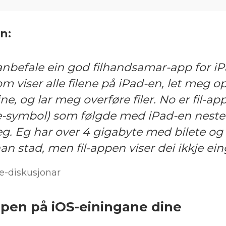
n:
nbefale ein god filhandsamar-app for iP
om viser alle filene på iPad-en, let meg 
ne, og lar meg overføre filer. No er fil-ap
e-symbol) som følgde med iPad-en nest
g. Eg har over 4 gigabyte med bilete og 
nan stad, men fil-appen viser dei ikkje ei
e-diskusjonar
ppen på iOS-einingane dine