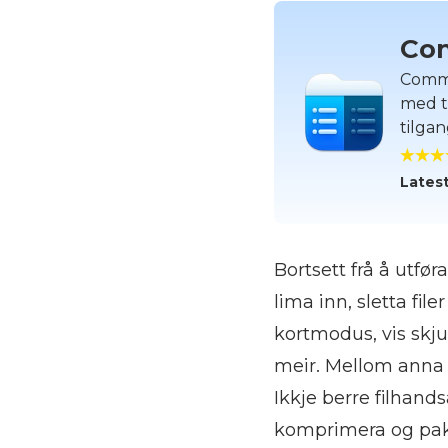
Co
Comma
med to
tilgan
Latest
Bortsett frå å utf
lima inn, sletta fi
kortmodus, vis skjul
meir. Mellom anna k
Ikkje berre filhand
komprimera og pakk