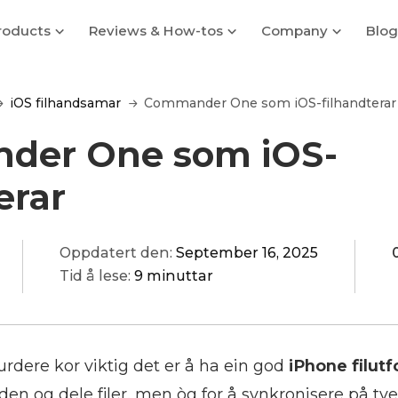
roducts
Reviews & How-tos
Company
Blog
iOS filhandsamar
Commander One som iOS-filhandterar
der One som iOS-
erar
Oppdatert den:
September 16, 2025
Tid å lese:
9 minuttar
urdere kor viktig det er å ha ein god
iPhone filutf
rden og dele filer, men òg for å synkronisere på tve