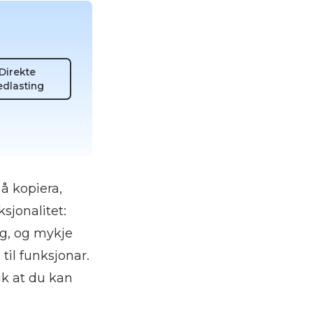
Direkte
edlasting
å kopiera,
sjonalitet:
ang, og mykje
til funksjonar.
ik at du kan