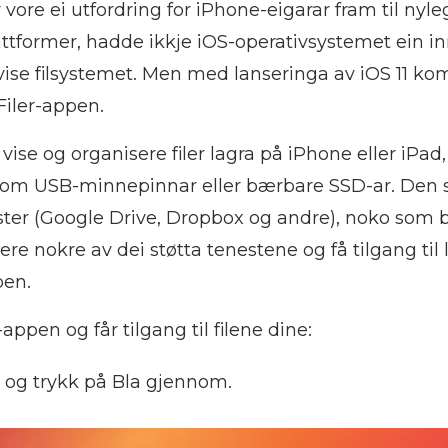
 vore ei utfordring for iPhone-eigarar fram til nyl
lattformer, hadde ikkje iOS-operativsystemet ein 
vise filsystemet. Men med lanseringa av iOS 11 ko
Filer-appen.
vise og organisere filer lagra på iPhone eller iPad,
som USB-minnepinnar eller bærbare SSD-ar. Den s
ter (Google Drive, Dropbox og andre), noko som b
re nokre av dei støtta tenestene og få tilgang til l
pen.
-appen og får tilgang til filene dine:
n og trykk på Bla gjennom.