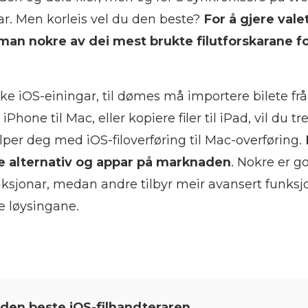
ar. Men korleis vel du den beste?
For å gjere valet
aman nokre av dei mest brukte filutforskarane fo
e iOS-einingar, til dømes må importere bilete frå
iPhone til Mac, eller kopiere filer til iPad, vil du tr
elper deg med iOS-filoverføring til Mac-overføring.
e alternativ og appar på marknaden
. Nokre er g
sjonar, medan andre tilbyr meir avansert funksjon
e løysingane.
e den beste iOS-filhandteraren