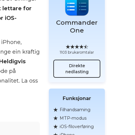
 lettare for
r iOS-
Commander
One
 iPhone,
enge ein kraftig
1103 brukaromtalar
Heldigvis
Direkte
ode på
nedlasting
alitet. La oss
Funksjonar
Filhandsaming
MTP-modus
iOS-filoverføring