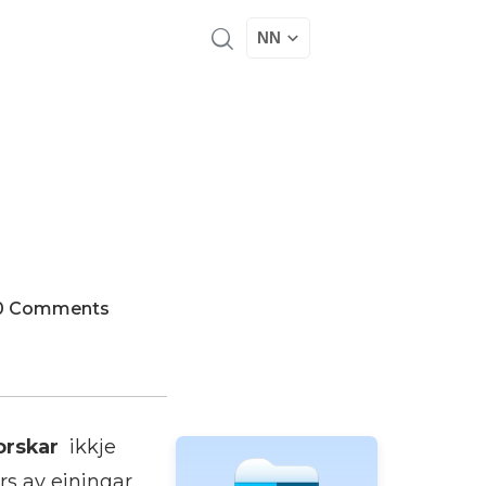
NN
0 Comments
orskar
ikkje
rs av einingar