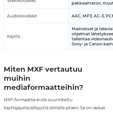
Videokoodekit
pakkaamaton, muu
Audiokoodekit
AAC, MP3, AC‑3, PC
Mainokset ja televis
ohjelmat lähetyksee
Käyttö
tallentaa videonauh
Sony- ja Canon-kam
Miten MXF vertautuu
muihin
mediaformaatteihin?
MXF-formaattia ei ole suunniteltu
käyttäjäystävällisyyttä silmällä pitäen. Se on raskas