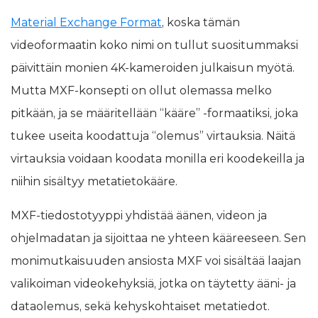
Material Exchange Format
, koska tämän
videoformaatin koko nimi on tullut suositummaksi
päivittäin monien 4K-kameroiden julkaisun myötä.
Mutta MXF-konsepti on ollut olemassa melko
pitkään, ja se määritellään “kääre” -formaatiksi, joka
tukee useita koodattuja “olemus” virtauksia. Näitä
virtauksia voidaan koodata monilla eri koodekeilla ja
niihin sisältyy metatietokääre.
MXF-tiedostotyyppi yhdistää äänen, videon ja
ohjelmadatan ja sijoittaa ne yhteen kääreeseen. Sen
monimutkaisuuden ansiosta MXF voi sisältää laajan
valikoiman videokehyksiä, jotka on täytetty ääni- ja
dataolemus, sekä kehyskohtaiset metatiedot.