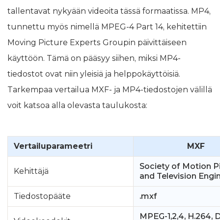
tallentavat nykyään videoita tässä formaatissa. MP4,
tunnettu myös nimellä MPEG-4 Part 14, kehitettiin
Moving Picture Experts Groupin päivittäiseen
käyttöön. Tämä on pääsyy siihen, miksi MP4-
tiedostot ovat niin yleisiä ja helppokäyttöisiä.
Tarkempaa vertailua MXF- ja MP4-tiedostojen välillä
voit katsoa alla olevasta taulukosta:
Vertailuparameetri
MXF
Society of Motion P
Kehittäjä
and Television Engi
Tiedostopääte
.mxf
MPEG-1,2,4, H.264, 