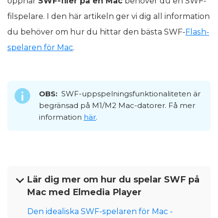
öppnar
SWF-filer på en Mac
behöver du en SWF-
filspelare. I den här artikeln ger vi dig all information
du behöver om hur du hittar den bästa SWF-
Flash-
spelaren för Mac
.
OBS:
SWF-uppspelningsfunktionaliteten är
begränsad på M1/M2 Mac-datorer. Få mer
information
här
.
Lär dig mer om hur du spelar SWF på
Mac med Elmedia Player
Den idealiska SWF-spelaren för Mac -