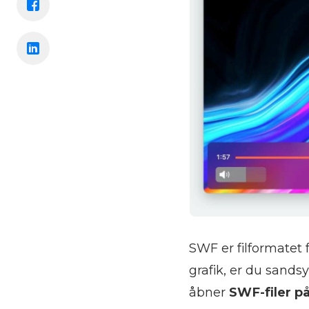
SWF er filformatet
grafik, er du sands
åbner
SWF-filer p