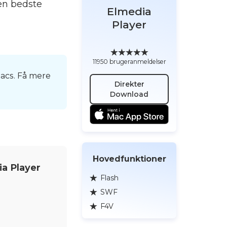
den bedste
Elmedia
Player
11950 brugeranmeldelser
acs. Få mere
Direkter
Download
Hovedfunktioner
a Player
Flash
SWF
F4V