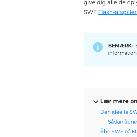
give dig alle de op
SWF
Flash-afspiller
BEMÆRK:
S
informatio
Lær mere om
Den ideelle SWF
Sådan åbnes
Åbn SWF på Ma