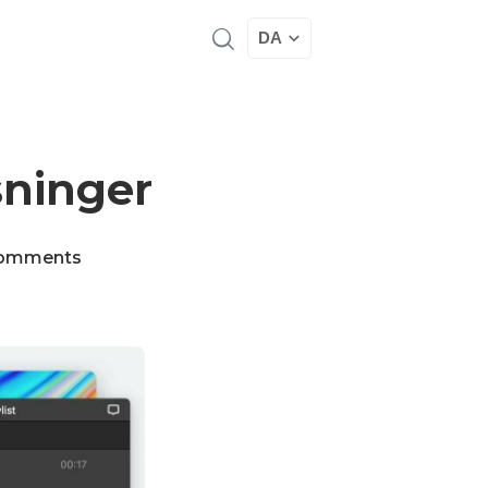
DA
sninger
omments