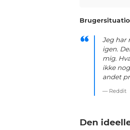
Brugersituatio
Jeg har n
igen. De
mig. Hva
ikke noge
andet p
— Reddit
Den ideelle