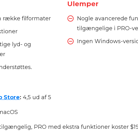
Ulemper
 række filformater
Nogle avancerede fun
tilgængelige i PRO-v
tioner
Ingen Windows-versi
ige lyd- og
er
nderstøttes.
p Store
:
4,5 ud af 5
macOS
 tilgængelig, PRO med ekstra funktioner koster $19