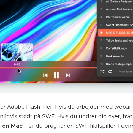
 for Adobe Flash-filer. Hvis du arbejder med weba
ynligvis stødt på SWF. Hvis du undrer dig over, h
å en Mac
, har du brug for en SWF-filafspiller. I denn