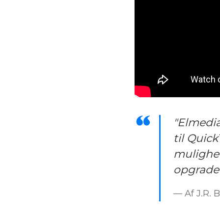
"Elmedia 
til Quic
mulighe
opgradere
— Af J.R. 