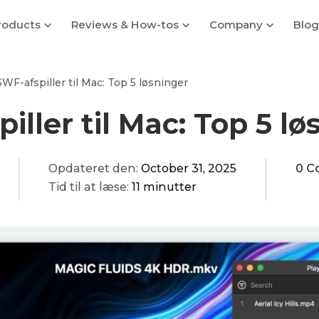
roducts
Reviews & How-tos
Company
Blog
SWF-afspiller til Mac: Top 5 løsninger
iller til Mac: Top 5 lø
Opdateret den:
October 31, 2025
0 C
Tid til at læse:
11 minutter