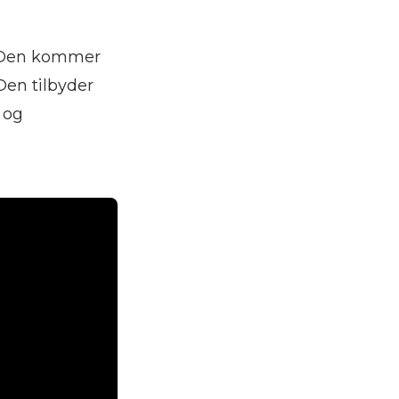
. Den kommer
Den tilbyder
 og