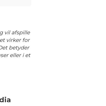
 vil afspille
t virker for
Det betyder
er eller i et
dia