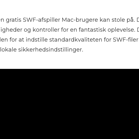
en gratis SWF-afspiller Mac-brugere kan stole på
heder og kontroller for en fantastisk oplevelse. 
 for at indstille standardkvaliteten for SWF-filer
lokale sikkerhedsindstillinger.