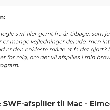
n:
ogle swf-filer gemt fra år tilbage, som jeg
r er mange vejledninger derude, men inte
d er den enkleste måde at få det gjort? 
t for mig, om det vil afspilles i min brows
rogram.
 SWF-afspiller til Mac - Elme