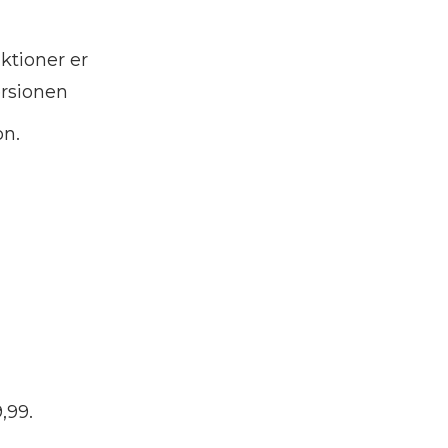
ktioner er
ersionen
on.
,99.