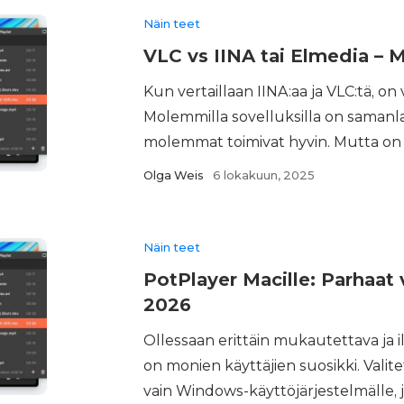
Näin teet
VLC vs IINA tai Elmedia – M
Kun vertaillaan IINA:aa ja VLC:tä, on 
Molemmilla sovelluksilla on samanla
molemmat toimivat hyvin. Mutta on hi
Olga Weis
6 lokakuun, 2025
Näin teet
PotPlayer Macille: Parhaat
2026
Ollessaan erittäin mukautettava ja 
on monien käyttäjien suosikki. Valite
vain Windows-käyttöjärjestelmälle, j