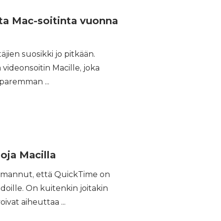
ta Mac-soitinta vuonna
jien suosikki jo pitkään.
videonsoitin Macille, joka
paremman ...
oja Macilla
uomannut, että QuickTime on
doille. On kuitenkin joitakin
ivat aiheuttaa ...