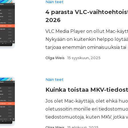
Näin teet
4 parasta VLC-vaihtoehtois
2026
VLC Media Player on ollut Mac-käyttä
Nykyään on kuitenkin helppo löytää 
tarjoaa enemmän ominaisuuksia tai 
Olga Weis
15 syyskuun, 2025
Näin teet
Kuinka toistaa MKV-tiedost
Jos olet Mac-käyttäjä, olet ehkä h
oletussoitin monille eri tiedostomuo
tiedostomuotoja, kuten MKV, jotka vo
Olga Weis
15 elokuun, 2025