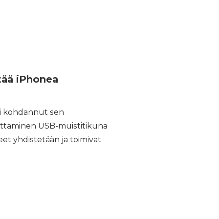
ttää iPhonea
ti kohdannut sen
äyttäminen USB-muistitikuna
et yhdistetään ja toimivat