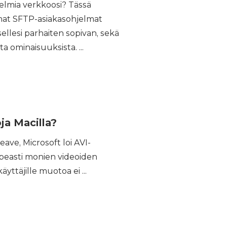
hjelmia verkkoosi? Tässä
mat SFTP-asiakasohjelmat
llesi parhaiten sopivan, sekä
ominaisuuksista. ...
ja Macilla?
ave, Microsoft loi AVI-
opeasti monien videoiden
äyttäjille muotoa ei ...