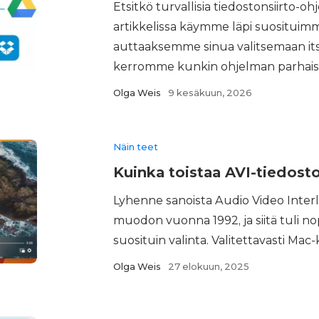
Etsitkö turvallisia tiedostonsiirto-o
artikkelissa käymme läpi suosituim
auttaaksemme sinua valitsemaan itse
kerromme kunkin ohjelman parhaista 
Olga Weis
9 kesäkuun, 2026
Näin teet
Kuinka toistaa AVI-tiedosto
Lyhenne sanoista Audio Video Interle
muodon vuonna 1992, ja siitä tuli n
suosituin valinta. Valitettavasti Mac-k
Olga Weis
27 elokuun, 2025