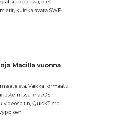
rafiikan parissa, olet
mietit, kuinka avata SWF-
oja Macilla vuonna
rmaateista. Vaikka formaatti
järjestelmissä, macOS-
 videosoitin, QuickTime,
yppisen ...