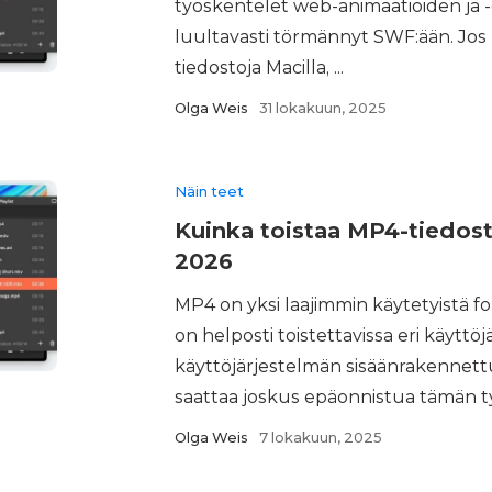
työskentelet web-animaatioiden ja -g
luultavasti törmännyt SWF:ään. Jos 
tiedostoja Macilla, ...
Olga Weis
31 lokakuun, 2025
Näin teet
Kuinka toistaa MP4-tiedost
2026
MP4 on yksi laajimmin käytetyistä fo
on helposti toistettavissa eri käyttö
käyttöjärjestelmän sisäänrakennettu
saattaa joskus epäonnistua tämän ty
Olga Weis
7 lokakuun, 2025