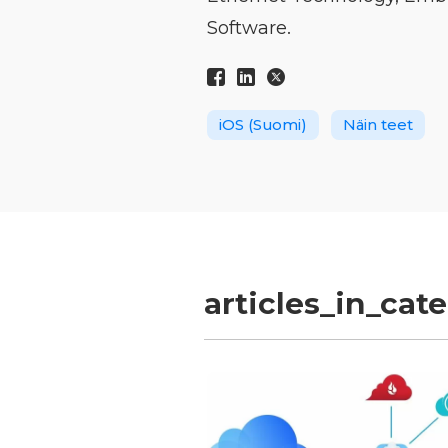
Software.
iOS (Suomi)
Näin teet
articles_in_cat