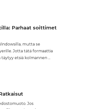
lla: Parhaat soittimet
indowsilla, mutta se
rille. Jotta tätä formaattia
n täytyy etsiä kolmannen ...
Ratkaisut
iedostomuoto. Jos