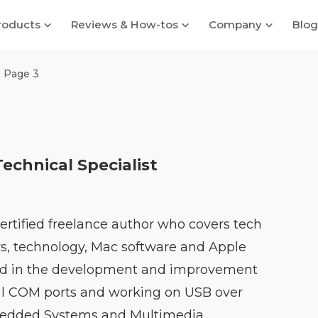
roducts
Reviews & How-tos
Company
Blog
Page 3
echnical Specialist
certified freelance author who covers tech
rs, technology, Mac software and Apple
lved in the development and improvement
tual COM ports and working on USB over
bedded Systems and Multimedia