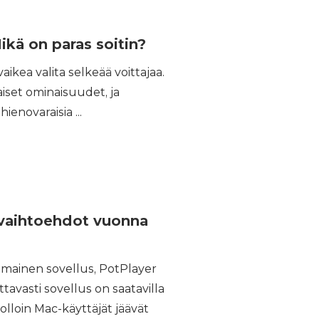
ikä on paras soitin?
vaikea valita selkeää voittajaa.
iset ominaisuudet, ja
enovaraisia ...
 vaihtoehdot vuonna
ilmainen sovellus, PotPlayer
ttavasti sovellus on saatavilla
olloin Mac-käyttäjät jäävät