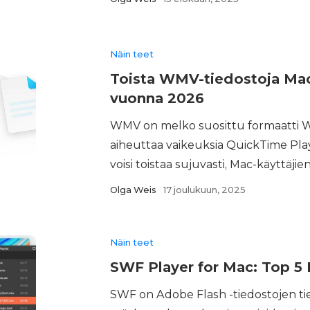
Näin teet
Toista WMV-tiedostoja Maci
vuonna 2026
WMV on melko suosittu formaatti W
aiheuttaa vaikeuksia QuickTime Playe
voisi toistaa sujuvasti, Mac-käyttäjie
Olga Weis
17 joulukuun, 2025
Näin teet
SWF Player for Mac: Top 5 
SWF on Adobe Flash -tiedostojen t