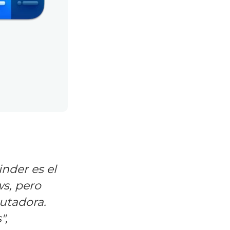
nder es el
s, pero
utadora.
",