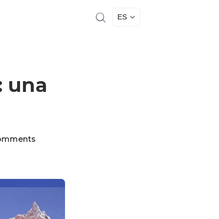
ES
: una
omments