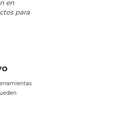
an en
ectos para
vo
herramientas
 pueden