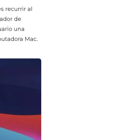
 recurrir al
rador de
uario una
mputadora Mac.