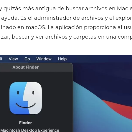
y quizás más antigua de buscar archivos en Mac es
ayuda. Es el administrador de archivos y el explo
inado en macOS. La aplicación proporciona al us
nizar, buscar y ver archivos y carpetas en una co