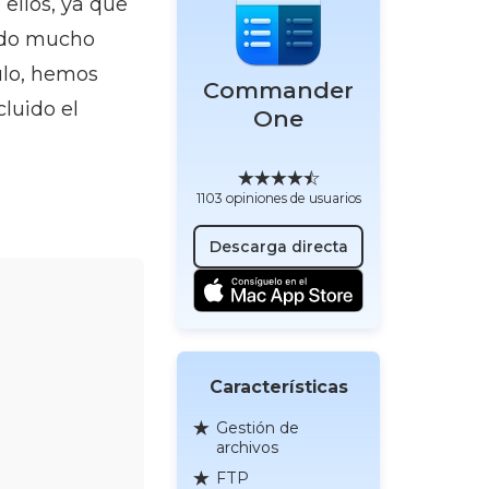
 ellos, ya que
sado mucho
ulo, hemos
Commander
luido el
One
1103 opiniones de usuarios
Descarga directa
Características
Gestión de
archivos
FTP