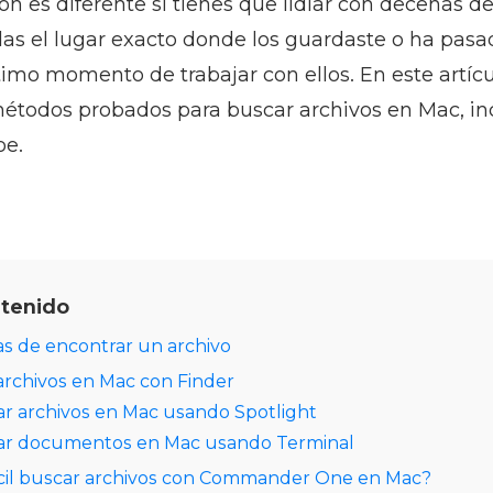
ón es diferente si tienes que lidiar con decenas de
as el lugar exacto donde los guardaste o ha pa
timo momento de trabajar con ellos. En este artíc
métodos probados para buscar archivos en Mac, inc
oe.
ntenido
as de encontrar un archivo
rchivos en Mac con Finder
r archivos en Mac usando Spotlight
r documentos en Mac usando Terminal
ácil buscar archivos con Commander One en Mac?