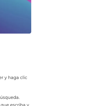
r y haga clic
búsqueda.
 que escriba y