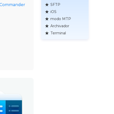
SFTP
n Commander
iOS
modo MTP
Archivador
Terminal