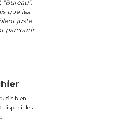
, "Bureau",
is que les
blent juste
t parcourir
chier
outils bien
nt disponibles
e.