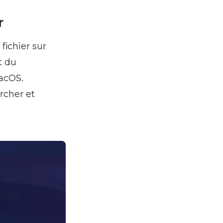
r
fichier sur
t du
macOS.
ercher et