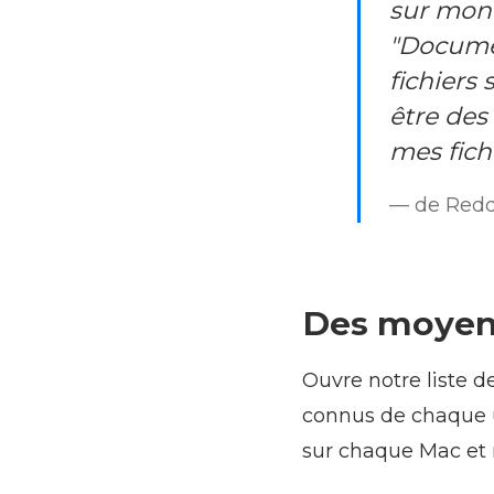
sur mon 
"Documen
fichiers
être des
mes fich
— de Redd
Des moyens
Ouvre notre liste d
connus de chaque ut
sur chaque Mac et 