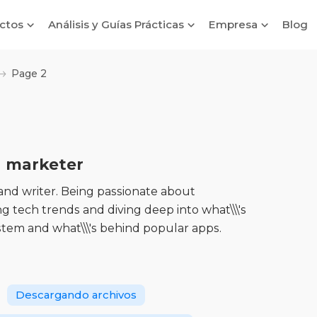
ctos
Análisis y Guías Prácticas
Empresa
Blog
Page 2
d marketer
 and writer. Being passionate about
g tech trends and diving deep into what\\\'s
tem and what\\\'s behind popular apps.
Descargando archivos