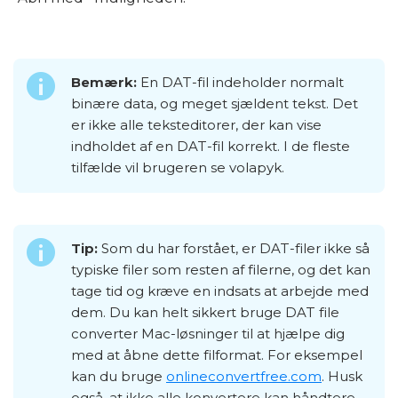
Bemærk:
En DAT-fil indeholder normalt
binære data, og meget sjældent tekst. Det
er ikke alle teksteditorer, der kan vise
indholdet af en DAT-fil korrekt. I de fleste
tilfælde vil brugeren se volapyk.
Tip:
Som du har forstået, er DAT-filer ikke så
typiske filer som resten af filerne, og det kan
tage tid og kræve en indsats at arbejde med
dem. Du kan helt sikkert bruge DAT file
converter Mac-løsninger til at hjælpe dig
med at åbne dette filformat. For eksempel
kan du bruge
onlineconvertfree.com
. Husk
også, at ikke alle konvertere kan håndtere