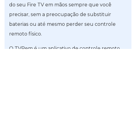
do seu Fire TV em mãos sempre que você
precisar, sem a preocupação de substituir
baterias ou até mesmo perder seu controle
remoto físico.
O TVRem é um aplicativo de controle remoto
universal, o que significa que funciona com
outras marcas de TV e players de streaming
além do Fire TV e do Fire Stick. Isso permite que
você o use em outras TVs da sua casa, como
uma opção flexível. Além disso, o conjunto de
recursos do TVRem oferece tudo o que você
precisa para controlar sua TV sem gastar um
centavo.