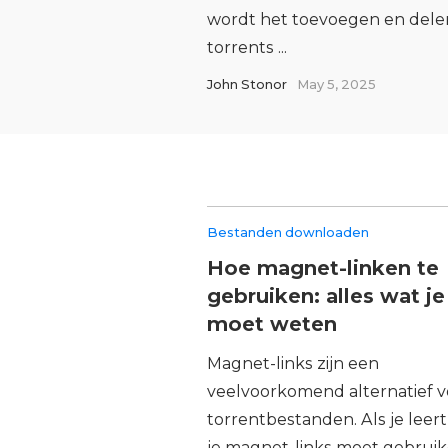
wordt het toevoegen en dele
torrents ...
John Stonor
May 5, 2025
Bestanden downloaden
Hoe magnet-linken te
gebruiken: alles wat je
moet weten
Magnet-links zijn een
veelvoorkomend alternatief v
torrentbestanden. Als je leer
je magnet-links moet gebruik