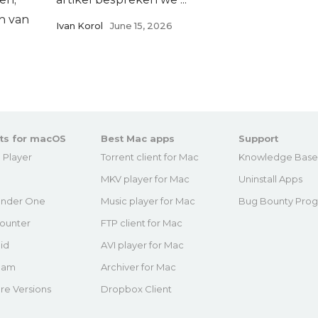
n van
Ivan Korol
June 15, 2026
ts for macOS
Best Mac apps
Support
 Player
Torrent client for Mac
Knowledge Bas
MKV player for Mac
Uninstall Apps
nder One
Music player for Mac
Bug Bounty Pro
ounter
FTP client for Mac
id
AVI player for Mac
eam
Archiver for Mac
re Versions
Dropbox Client