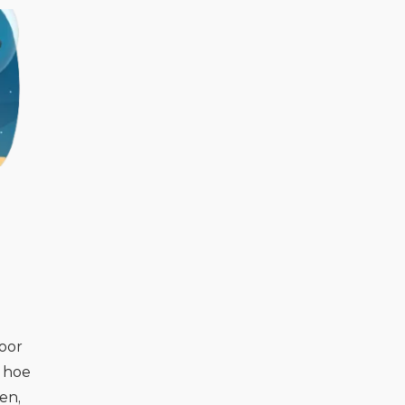
oor
t hoe
en,