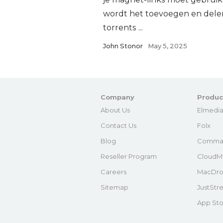
wordt het toevoegen en dele
torrents ...
John Stonor
May 5, 2025
Company
Produc
About Us
Elmedia
Contact Us
Folx
Blog
Comma
Reseller Program
CloudM
Careers
MacDro
Sitemap
JustStr
App Sto