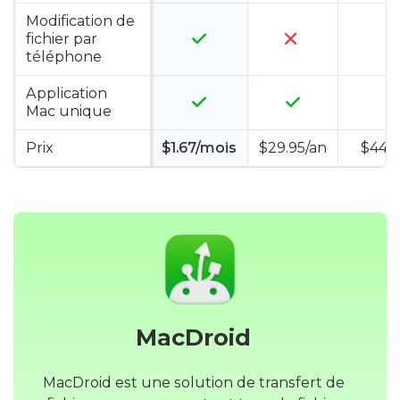
Modification de
fichier par
téléphone
Application
Mac unique
Prix
$1.67/mois
$29.95/an
$44.9
MacDroid
MacDroid est une solution de transfert de