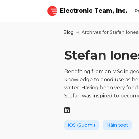
Electronic Team, Inc.
P
Blog
Archives for Stefan Iones
Stefan Ion
Benefiting from an MSc in geo
knowledge to good use as he 
writer. Having been very fond
Stefan was inspired to becom
iOS (Suomi)
Näin teet