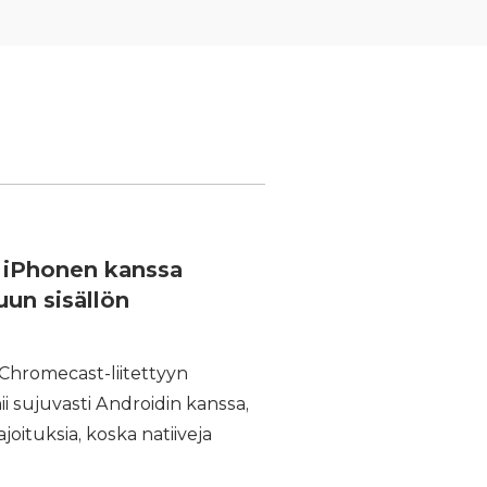
 iPhonen kanssa
uun sisällön
Chromecast-liitettyyn
i sujuvasti Androidin kanssa,
oituksia, koska natiiveja