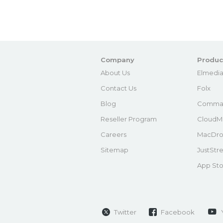
Company
Produc
About Us
Elmedia
Contact Us
Folx
Blog
Comma
Reseller Program
CloudM
Careers
MacDro
Sitemap
JustStr
App Sto
Twitter
Facebook