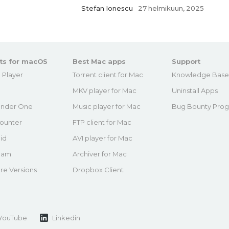
Stefan Ionescu
27 helmikuun, 2025
ts for macOS
Best Mac apps
Support
 Player
Torrent client for Mac
Knowledge Bas
MKV player for Mac
Uninstall Apps
nder One
Music player for Mac
Bug Bounty Pro
ounter
FTP client for Mac
id
AVI player for Mac
eam
Archiver for Mac
re Versions
Dropbox Client
YouTube
Linkedin