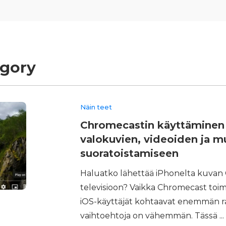
egory
Näin teet
Chromecastin käyttäminen
valokuvien, videoiden ja m
suoratoistamiseen
Haluatko lähettää iPhonelta kuvan 
televisioon? Vaikka Chromecast toimi
iOS-käyttäjät kohtaavat enemmän raj
vaihtoehtoja on vähemmän. Tässä ...