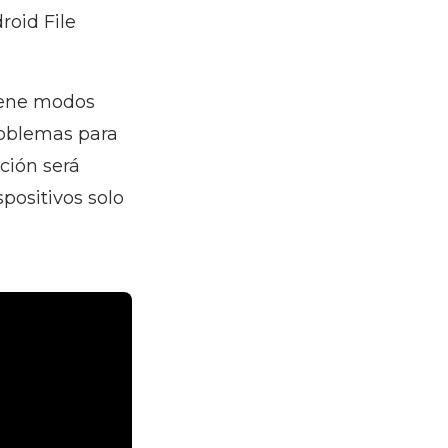
roid File
tiene modos
roblemas para
ción será
positivos solo