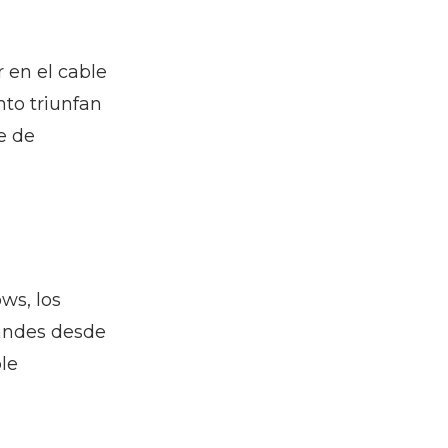
 en el cable
to triunfan
e de
ws, los
randes desde
le