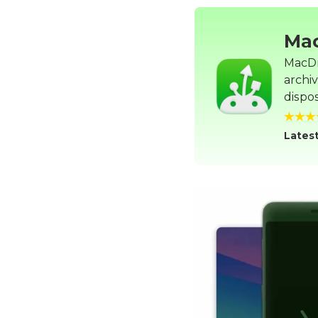
Ma
MacDr
archi
dispos
Latest