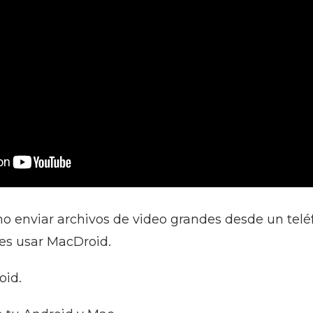
o enviar archivos de video grandes desde un tel
e es usar MacDroid.
id.