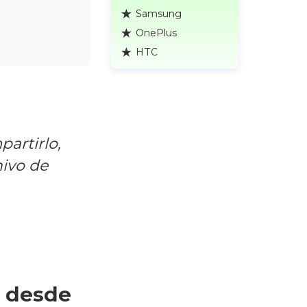
Samsung
OnePlus
HTC
artirlo,
hivo de
s desde