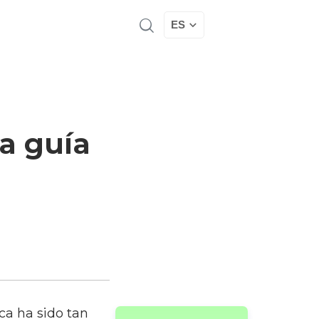
ES
La guía
nca ha sido tan