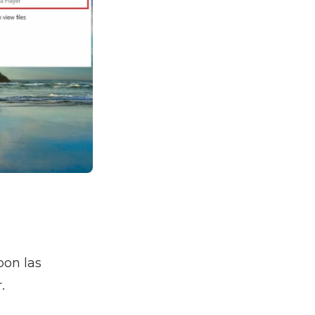
pon las
.