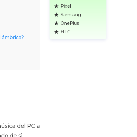
Pixel
Samsung
OnePlus
HTC
alámbrica?
música del PC a
do de si