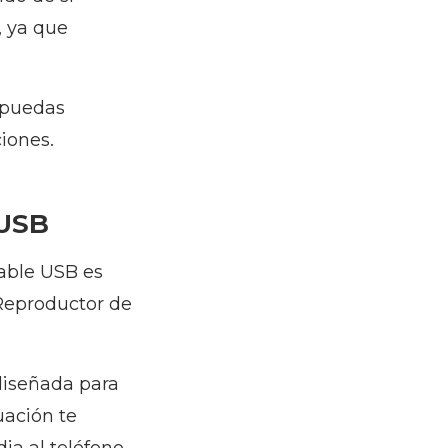
, ya que
 puedas
iones.
 USB
able USB es
 Reproductor de
diseñada para
uación te