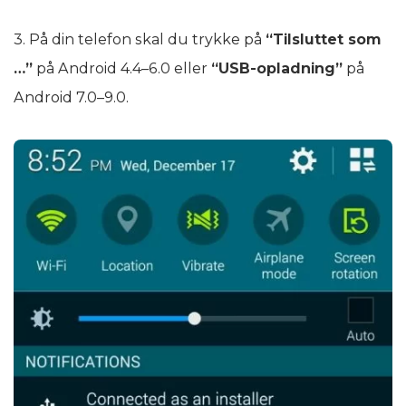
3. På din telefon skal du trykke på
“Tilsluttet som
…”
på Android 4.4–6.0 eller
“USB-opladning”
på
Android 7.0–9.0.