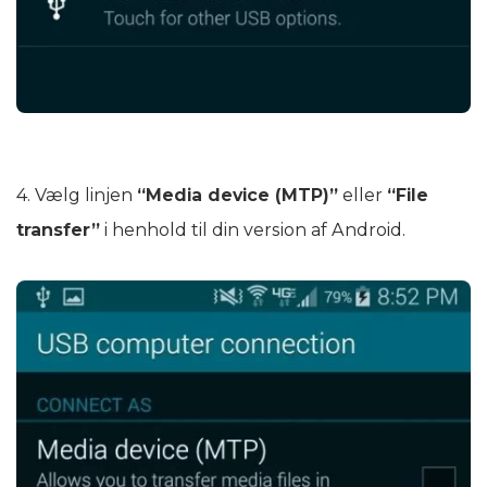
4. Vælg linjen
“Media device (MTP)”
eller
“File
transfer”
i henhold til din version af Android.