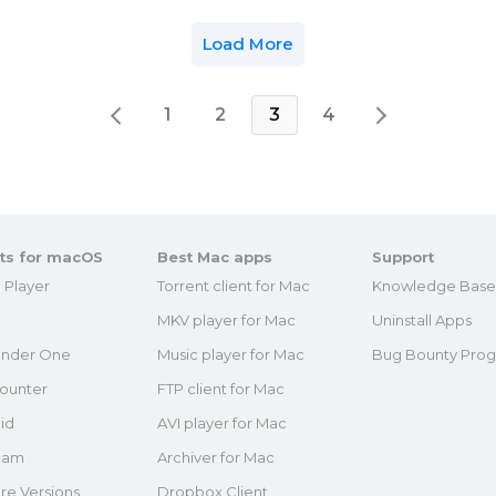
Load More
1
2
3
4
ts for macOS
Best Mac apps
Support
 Player
Torrent client for Mac
Knowledge Bas
MKV player for Mac
Uninstall Apps
nder One
Music player for Mac
Bug Bounty Pro
ounter
FTP client for Mac
id
AVI player for Mac
eam
Archiver for Mac
re Versions
Dropbox Client