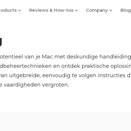
roducts
Reviews & How-tos
Company
Blog
g
otentieel van je Mac met deskundige handleidinge
dbeheertechnieken en ontdek praktische oplossin
van uitgebreide, eenvoudig te volgen instructies d
he vaardigheden vergroten.