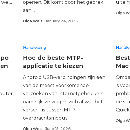
we ...
openen. Dit komt door het gebrek
u te h
aan ...
Olga W
Olga Weis
January 24, 2025
Handleiding
Handle
ppo
Hoe de beste MTP-
Best
 en
applicatie te kiezen
Mac 
Android USB-verbindingen zijn een
Omdat
van de meest voorkomende
is vo
puter
verzoeken van internetgebruikers,
probl
namelijk, ze vragen zich af wat het
de st
verschil is tussen MTP-
QuickT
overdrachtsmodus, ...
Olga W
Olga Weis
June 15, 2026