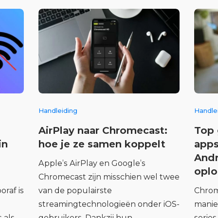
Handleiding
Handle
AirPlay naar Chromecast:
Top 
in
hoe je ze samen koppelt
apps
Andr
Apple’s AirPlay en Google’s
oplo
Chromecast zijn misschien wel twee
oraf is
van de populairste
Chrom
streamingtechnologieën onder iOS-
manier
 als
gebruikers. Dankzij hun
series