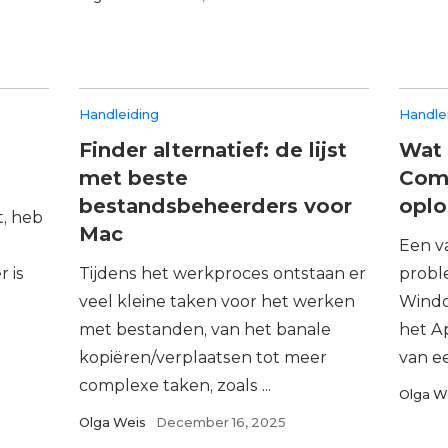
Handleiding
Handle
Finder alternatief: de lijst
Wat 
met beste
Com
bestandsbeheerders voor
oplo
t, heb
Mac
Een v
 is
Tijdens het werkproces ontstaan er
probl
veel kleine taken voor het werken
Windo
met bestanden, van het banale
het A
kopiëren/verplaatsen tot meer
van ee
complexe taken, zoals ...
Olga W
Olga Weis
December 16, 2025