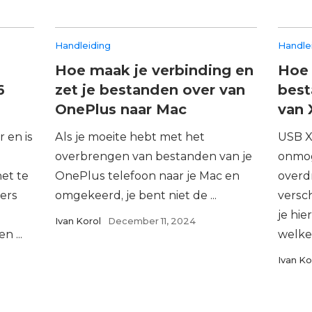
Handleiding
Handle
Hoe maak je verbinding en
Hoe 
6
zet je bestanden over van
best
OnePlus naar Mac
van 
 en is
Als je moeite hebt met het
USB X
overbrengen van bestanden van je
onmog
et te
OnePlus telefoon naar je Mac en
overdr
ers
omgekeerd, je bent niet de ...
versc
je hi
Ivan Korol
December 11, 2024
 ...
welke 
Ivan Ko