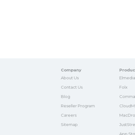
Company
Produc
About Us
Elmedia
Contact Us
Folx
Blog
Comma
Reseller Program
CloudM
Careers
MacDro
Sitemap
JustStr
App Sto