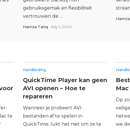
gebruiksgemak en flexibiliteit
stream
vertrouwen de ...
Hamza 
Hamza Tariq
July 1, 2024
Handleiding
Handle
QuickTime Player kan geen
Best
 voor
AVI openen – Hoe te
Mac 
repareren
Op zo
er-
Wanneer je probeert AVI-
veili
Mac te
bestanden af te spelen in
netwe
r
QuickTime, lukt het niet om ze te
we de