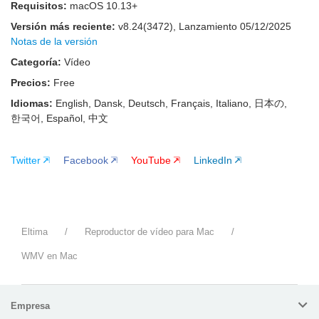
Requisitos:
macOS 10.13+
Versión más reciente:
v
8.24(3472)
, Lanzamiento
05/12/2025
Notas de la versión
Categoría:
Vídeo
Precios:
Free
Idiomas:
English, Dansk, Deutsch, Français, Italiano, 日本の,
한국어, Español, 中文
Twitter
Facebook
YouTube
LinkedIn
Eltima
/
Reproductor de vídeo para Mac
/
WMV en Mac
Empresa