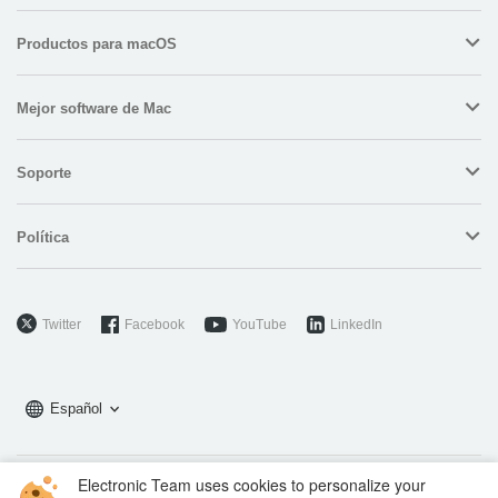
Productos para macOS
Mejor software de Mac
Soporte
Política
Twitter
Facebook
YouTube
LinkedIn
Español
Electronic Team uses cookies to personalize your
Copyright © 2026 Electronic Team, Inc., its affiliates and licensors.