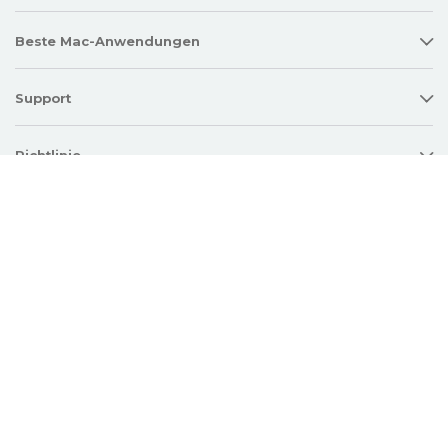
Beste Mac-Anwendungen
Support
Richtlinie
Twitter
Facebook
Linkedin
YouTube
Copyright © 2026 Electronic Team, Inc., its affiliates and licensors.
Legal Information
.
11890 Sunrise Valley Dr, Ste 111, Reston, VA 20191, USA • +12023358465 •
support@electronic.us