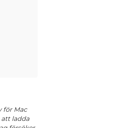
v för Mac
 att ladda
ag försöker