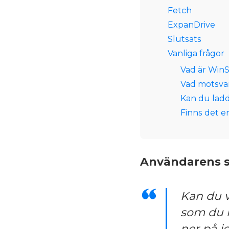
Fetch
ExpanDrive
Slutsats
Vanliga frågor
Vad är Win
Vad motsva
Kan du lad
Finns det e
Användarens s
Kan du v
som du l
ner på j