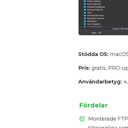
Stödda OS:
macO
Pris:
gratis, PRO-u
Användarbetyg:
4.
Fördelar
Monterade FTP
tillgängliga s