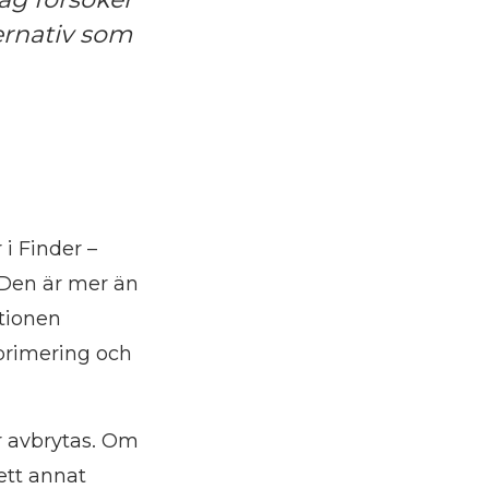
ernativ som
i Finder –
? Den är mer än
tionen
primering och
er avbrytas. Om
ett annat