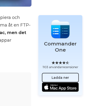
opiera och
mma åt en FTP-
ac, men det
-appar
Commander
One
1103 användarrecensioner
Ladda ner