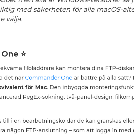
siktig med säkerheten för alla macOS-alt
e välja.
 One ⭐
bekväma filbläddrare kan montera dina FTP-diskar 
a det när
Commander One
är bättre på alla sätt
vivalent för Mac
. Den inbyggda monteringsfunk
ancerad RegEx-sökning, två-panel-design, filkom
s till i en bearbetningskö där de kan granskas ell
era någon FTP-anslutning – som att logga in med 