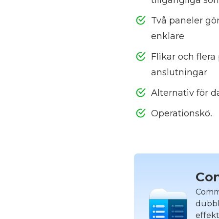
Två paneler gör
enklare
Flikar och flera 
anslutningar
Alternativ för 
Operationskö.
Co
Comma
dubbla
effekt