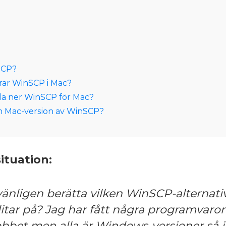
SCP?
rar WinSCP i Mac?
da ner WinSCP för Mac?
n Mac-version av WinSCP?
ituation:
änligen berätta vilken WinSCP-alternati
itar på? Jag har fått några programvaror
obbet men alla är Windows-versioner så j