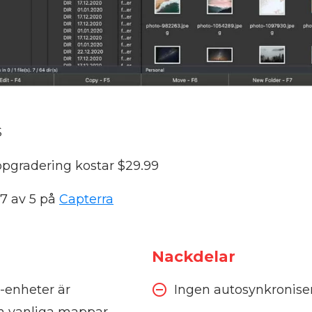
S
ppgradering kostar $29.99
7 av 5 på
Capterra
Nackdelar
-enheter är
Ingen autosynkronise
om vanliga mappar