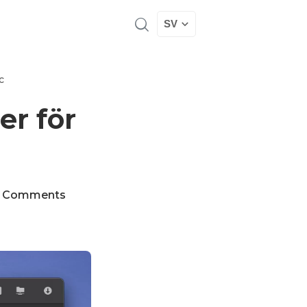
SV
c
er för
 Comments