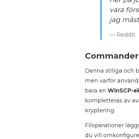
vara för
jag måst
— Reddit
Commander
Denna stiliga och 
men varför använd
bara en
WinSCP-ek
kompletteras av av
kryptering.
Filoperationer lägg
du vill omkonfigur