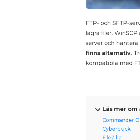
FTP- och SFTP-serv
lagra filer. WinSC
server och hantera e
finns alternativ.
Tr
kompatibla med FT
Läs mer om a
Commander O
Cyberduck
FileZilla