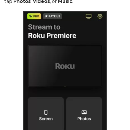
tap
Photos
,
Videos
, or
Music
.