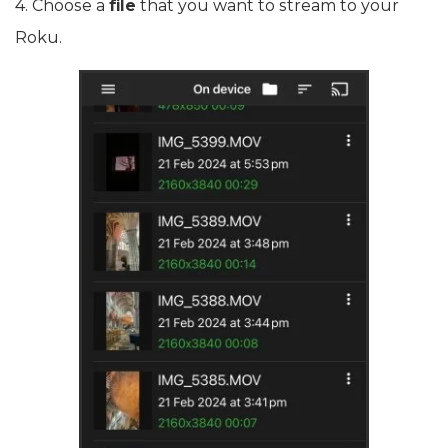
4. Choose a
file
that you want to stream to your
Roku.