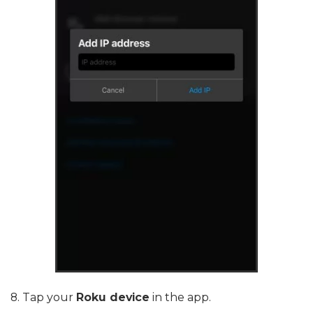
8. Tap your
Roku device
in the app.