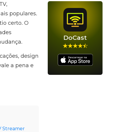
TV,
ais populares.
io certo. O
dades
DoCast
mudança.
icações, design
ale a pena e
V Streamer