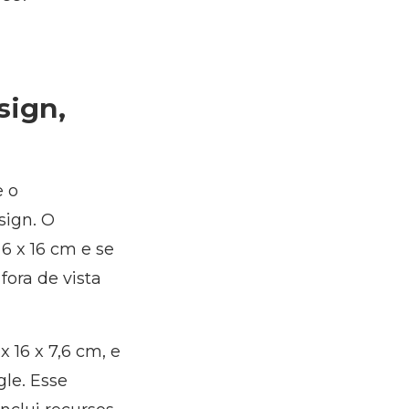
sign,
e o
sign. O
 x 16 cm e se
fora de vista
 16 x 7,6 cm, e
le. Esse