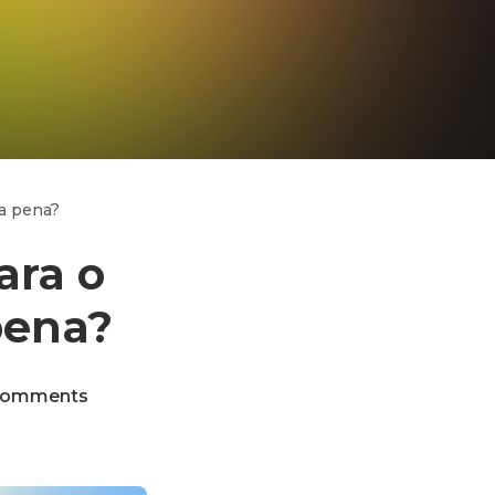
a pena?
ara o
pena?
Comments