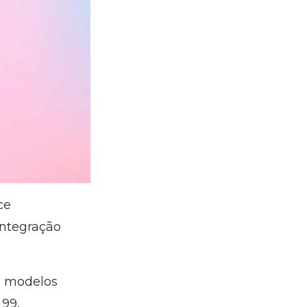
ce
integração
s modelos
 99.