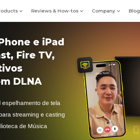
roducts
Reviews & How-tos
Company
Blog
iPhone e iPad
t, Fire TV,
tivos
com DLNA
l espelhamento de tela
ara streaming e casting
lioteca de Música