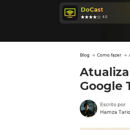
DoCast
4.0
Blog
Como fazer
Atualiz
Google 
Escrito por
Hamza Tari