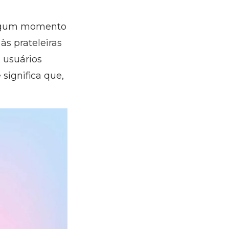
algum momento
s prateleiras
 usuários
significa que,