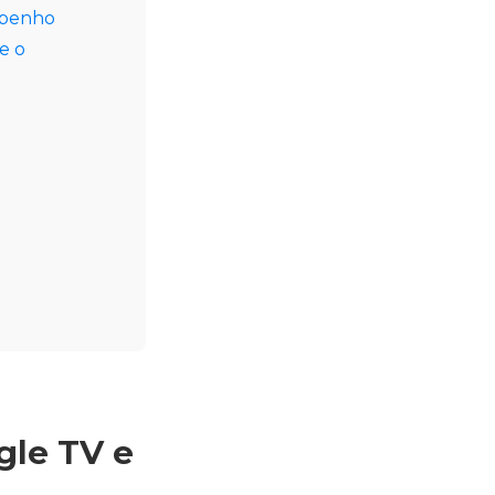
mpenho
e o
gle TV e