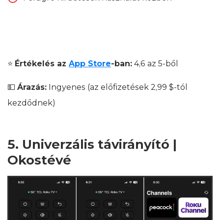
⭐
Értékelés az
App Store
-ban:
4,6 az 5-ből
💵
Árazás:
Ingyenes (az előfizetések 2,99 $-tól
kezdődnek)
5. Univerzális távirányító |
Okostévé