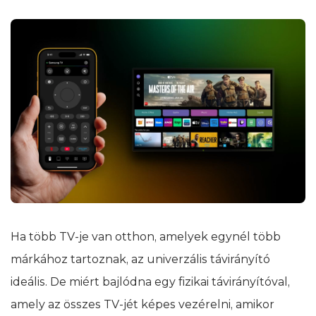
Ha több TV-je van otthon, amelyek egynél több
márkához tartoznak, az univerzális távirányító
ideális. De miért bajlódna egy fizikai távirányítóval,
amely az összes TV-jét képes vezérelni, amikor