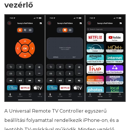
vezérlő
A Universal Remote TV Controller egyszerű
beállítási folyamattal rendelkezik iPhone-on, és a
legtöbb TV-márkával működik. Minden vezérlő