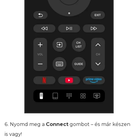
6. Nyomd meg a
Connect
gombot – és már készen
is vagy!