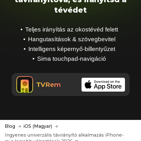
tévédet
Teljes irányítás az okostévéd felett
Hangutasítások & szövegbevitel
Intelligens képernyő-billentyűzet
Sima touchpad-navigáció
TVRem
Blog
iOS (Magyar)
Ingyenes univerzális távirányító alkalmazás iPhone-