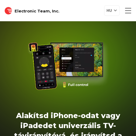
Electronic Team, Inc.
HU
Alakítsd iPhone-odat vagy
iPadedet univerzális TV-
távirányítóvá, és irányítsd a