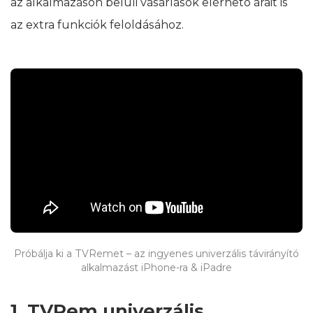
az alkalmazáson belüli vásárlások elérhető árait is
az extra funkciók feloldásához.
Próbálja ki a TVRemet – az ingyenes univerzális távirányító
alkalmazást iPhone-ra & iPadre
1. TVRem univerzális