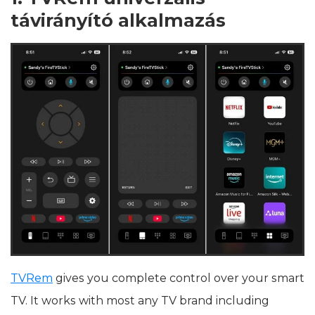
távirányító alkalmazás
TVRem
gives you complete control over your smart
TV. It works with most any TV brand including