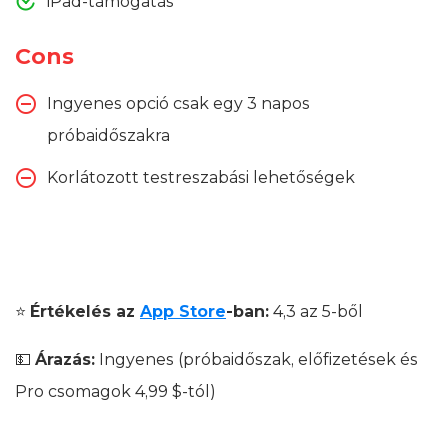
iPad-támogatás
Cons
Ingyenes opció csak egy 3 napos
próbaidőszakra
Korlátozott testreszabási lehetőségek
⭐
Értékelés az
App Store
-ban:
4,3 az 5-ből
💵
Árazás:
Ingyenes (próbaidőszak, előfizetések és
Pro csomagok 4,99 $-tól)