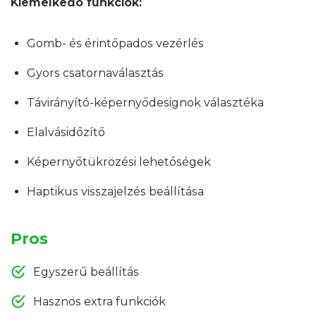
Kiemelkedő funkciók:
Gomb- és érintőpados vezérlés
Gyors csatornaválasztás
Távirányító-képernyődesignok választéka
Elalvásidőzítő
Képernyőtükrözési lehetőségek
Haptikus visszajelzés beállítása
Pros
Egyszerű beállítás
Hasznos extra funkciók