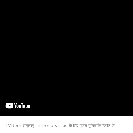
TVRem आज़माएँ – iPhone & iPad के लिए मुफ़त यूनिवर्सल रिमोट ऐप