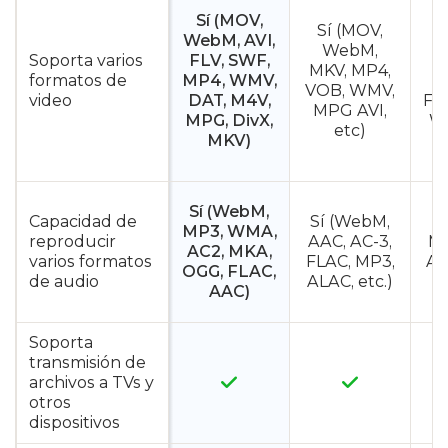
Sí (MOV,
Sí (MOV,
WebM, AVI,
S
WebM,
Soporta varios
FLV, SWF,
MKV, MP4,
formatos de
MP4, WMV,
M
VOB, WMV,
video
DAT, M4V,
FL
MPG AVI,
MPG, DivX,
WM
etc)
MKV)
Sí (WebM,
Capacidad de
Sí (WebM,
S
MP3, WMA,
reproducir
AAC, AC-3,
MP
AC2, MKA,
varios formatos
FLAC, MP3,
AA
OGG, FLAC,
de audio
ALAC, etc.)
AAC)
Soporta
transmisión de
archivos a TVs y
otros
dispositivos