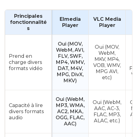
Principales
Elmedia
VLC Media
fonctionnalité
Player
Player
s
Oui (MOV,
Oui (MOV,
WebM, AVI,
O
WebM,
Prend en
FLV, SWF,
MKV, MP4,
charge divers
MP4, WMV,
M
VOB, WMV,
formats vidéo
DAT, M4V,
FL
MPG AVI,
MPG, DivX,
WM
etc)
MKV)
Oui (WebM,
Oui (WebM,
Ou
Capacité à lire
MP3, WMA,
AAC, AC-3,
MP
divers formats
AC2, MKA,
FLAC, MP3,
AA
audio
OGG, FLAC,
ALAC, etc.)
AAC)