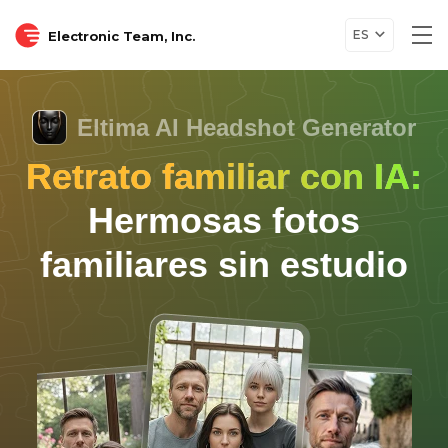
ES
Electronic Team, Inc.
Tog
nav
Eltima AI Headshot Generator
Retrato familiar con IA:
Hermosas fotos
familiares sin estudio