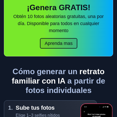
¡Genera GRATIS!
Obtén 10 fotos aleatorias gratuitas, una por
día. Disponible para todos en cualquier
momento
Aprenda mas
Cómo generar un
retrato
familiar con IA
a partir de
fotos individuales
Sube tus fotos
Elige 1–3 selfies nítidos