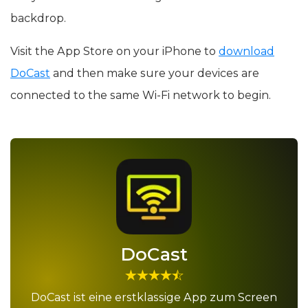
backdrop.
Visit the App Store on your iPhone to
download
DoCast
and then make sure your devices are
connected to the same Wi-Fi network to begin.
DoCast
DoCast ist eine erstklassige App zum Screen