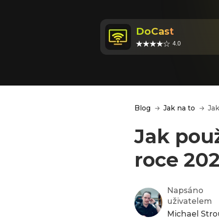
DoCast
4.0
Blog
Jak na to
Jak
Jak pou
roce 20
Napsáno
uživatelem
Michael Str