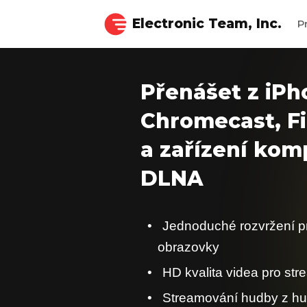
Electronic Team, Inc.
P
Přenášet z iPh
Chromecast, Fi
a zařízení komp
DLNA
Jednoduché rozvržení p
obrazovky
HD kvalita videa pro str
Streamování hudby z hu