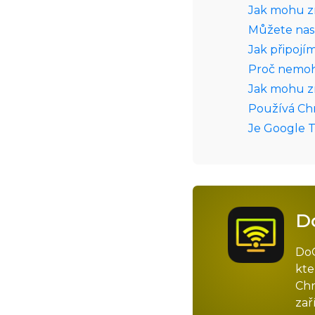
Jak mohu zr
Můžete nast
Jak připojí
Proč nemoh
Jak mohu zrc
Používá Ch
Je Google 
D
DoC
kte
Chr
zař