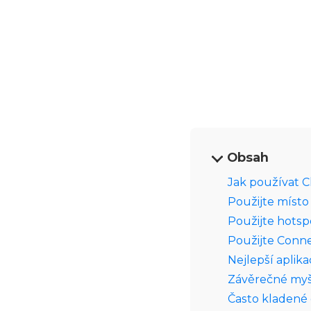
Obsah
Jak používat C
Použijte místo
Použijte hots
Použijte Conne
Nejlepší aplik
Závěrečné myš
Často kladené