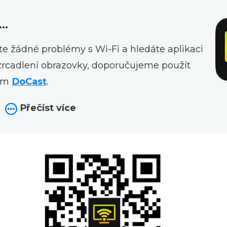
..
e žádné problémy s Wi‑Fi a hledáte aplikaci
o zrcadlení obrazovky, doporučujeme použít
vem
DoCast
.
Přečíst více