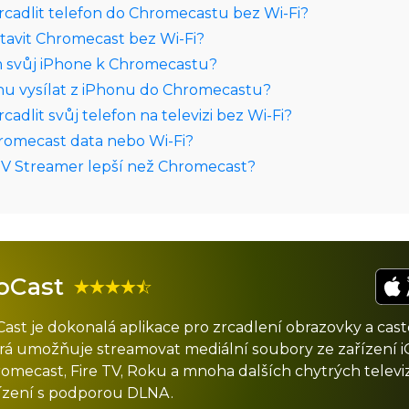
cadlit telefon do Chromecastu bez Wi‑Fi?
avit Chromecast bez Wi‑Fi?
m svůj iPhone k Chromecastu?
u vysílat z iPhonu do Chromecastu?
adlit svůj telefon na televizi bez Wi‑Fi?
romecast data nebo Wi‑Fi?
TV Streamer lepší než Chromecast?
oCast
ast je dokonalá aplikace pro zrcadlení obrazovky a cast
rá umožňuje streamovat mediální soubory ze zařízení 
omecast, Fire TV, Roku a mnoha dalších chytrých televiz
ízení s podporou DLNA.