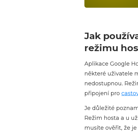
Jak použív
režimu hos
Aplikace Google Ho
některé uživatele 
nedostupnou. Režim
připojení pro
casto
Je důležité poznam
Režim hosta a u už
musíte ověřit, že j