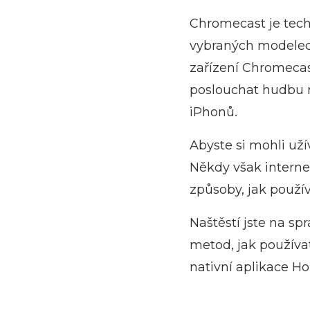
Chromecast je tech
vybraných modelech 
zařízení Chromeca
poslouchat hudbu n
iPhonů.
Abyste si mohli uží
Někdy však internet
způsoby, jak použí
Naštěstí jste na s
metod, jak používa
nativní aplikace H