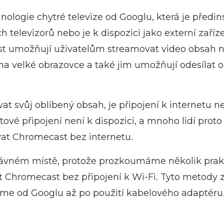
nologie chytré televize od Googlu, která je předi
televizorů nebo je k dispozici jako externí zaříze
st umožňují uživatelům streamovat video obsah 
a velké obrazovce a také jim umožňují odesílat ob
vat svůj oblíbený obsah, je připojení k internetu n
ové připojení není k dispozici, a mnoho lidí proto
vat Chromecast bez internetu.
právném místě, protože prozkoumáme několik prak
t Chromecast bez připojení k Wi‑Fi. Tyto metody z
ome od Googlu až po použití kabelového adaptéru