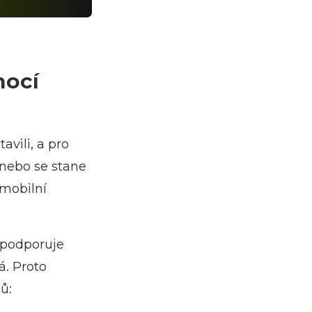
mocí
vili, a pro
nebo se stane
 mobilní
 podporuje
á. Proto
ů: