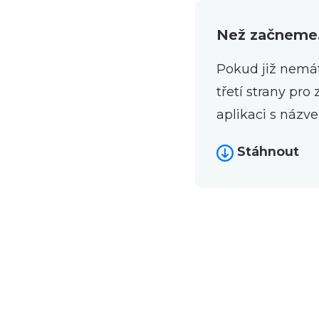
Než začneme.
Pokud již nemát
třetí strany pr
aplikaci s náz
Stáhnout