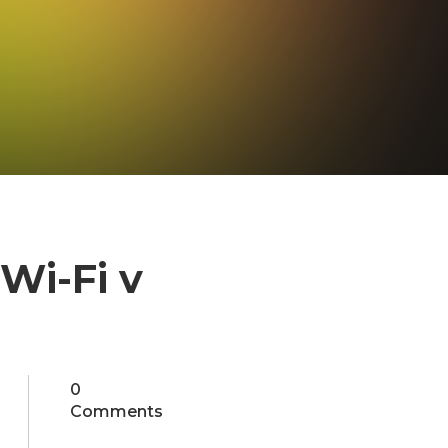
Wi‑Fi v
0
Comments