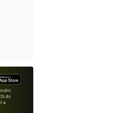
ování,
iOS do
í a