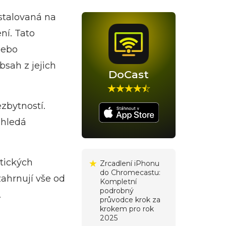
nstalovaná na
ní. Tato
nebo
sah z jejich
DoCast
ezbytností.
 hledá
tických
Zrcadlení iPhonu
do Chromecastu:
ahrnují vše od
Kompletní
podrobný
.
průvodce krok za
krokem pro rok
2025