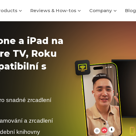
roducts
Reviews & How-tos
Company
Blog
one a iPad na
re TV, Roku
atibilní s
ro snadné zrcadlení
eamování a zrcadlení
dební knihovny