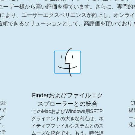
terは、ユーザー様から高い評価を得ています。さらに、専門
により、ユーザーエクスペリエンスが向上し、オンラ
信頼できるソリューションとして、高評価を頂いており
Finderおよびファイルエク
認証
スプローラーとの統合
C
存で
提
このMacおよびWindows用SFTP
ログ
ー
クライアントの大きな利点は、ネ
す。
化
イティブファイルシステムとのス
たチ
ムーズな統合です。もう、時代遅