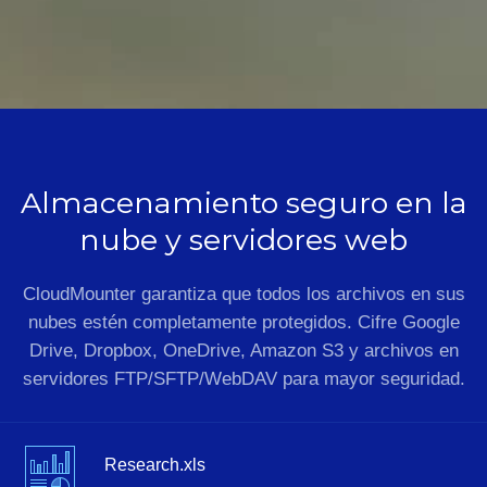
Almacenamiento seguro en la
nube y servidores web
CloudMounter garantiza que todos los archivos en sus
nubes estén completamente protegidos. Cifre Google
Drive, Dropbox, OneDrive, Amazon S3 y archivos en
servidores FTP/SFTP/WebDAV para mayor seguridad.
Research.xls