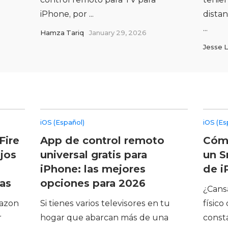
iPhone, por ...
distan
...
Hamza Tariq
January 29, 2026
Jesse 
iOS (Español)
iOS (Es
Fire
App de control remoto
Cómo
jos
universal gratis para
un S
iPhone: las mejores
de i
as
opciones para 2026
¿Cans
mazon
Si tienes varios televisores en tu
físico
r
hogar que abarcan más de una
const