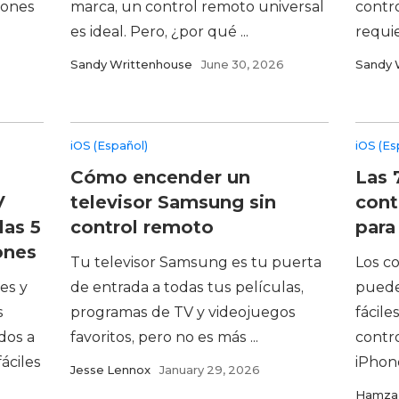
zones
marca, un control remoto universal
contr
es ideal. Pero, ¿por qué ...
requie
Sandy Writtenhouse
June 30, 2026
Sandy 
iOS (Español)
iOS (Es
Cómo encender un
Las 
V
televisor Samsung sin
cont
las 5
control remoto
para
ones
Tu televisor Samsung es tu puerta
Los co
es y
de entrada a todas tus películas,
puede
s
programas de TV y videojuegos
fácile
dos a
favoritos, pero no es más ...
contr
áciles
iPhone
Jesse Lennox
January 29, 2026
Hamza 