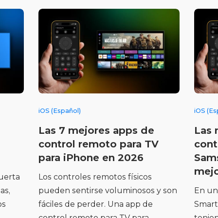
iOS (Español)
iOS (Es
Las 7 mejores apps de
Las 
control remoto para TV
cont
para iPhone en 2026
Sams
mej
uerta
Los controles remotos físicos
as,
pueden sentirse voluminosos y son
En un
os
fáciles de perder. Una app de
Smart
control remoto para TV para
tenie