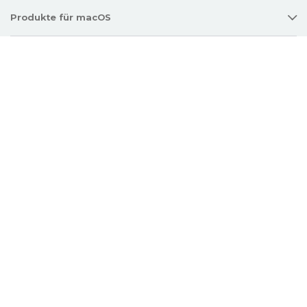
Produkte für macOS
Beste Mac-Anwendungen
Support
Richtlinie
Twitter
Facebook
Linkedin
YouTube
Copyright © 2026 Electronic Team, Inc., its affiliates and licensors.
Legal Information
.