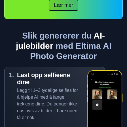
Lær mer
Slik genererer du
AI-
julebilder
med Eltima AI
Photo Generator
Last opp selfieene
dine
Legg til 1–3 tydelige selfies for
å hjelpe AI med å fange
trekkene dine. Du trenger ikke
dusinvis av bilder – bare noen
få er nok.