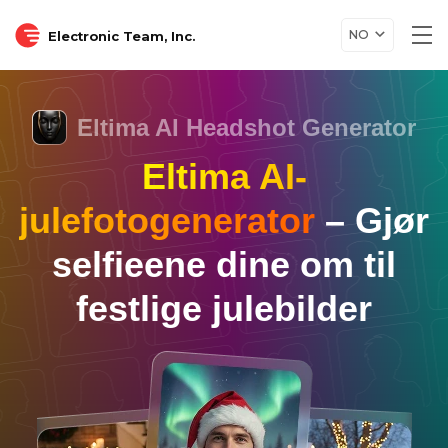
NO
Electronic Team, Inc.
Tog
nav
Eltima AI Headshot Generator
Eltima AI-
julefotogenerator
– Gjør
selfieene dine om til
festlige julebilder