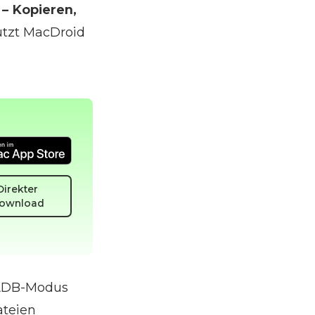
 – Kopieren,
ützt MacDroid
Direkter
ownload
 ADB-Modus
ateien