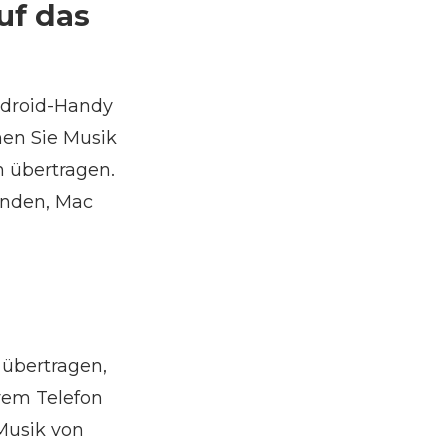
uf das
ndroid-Handy
nen Sie Musik
n übertragen.
enden, Mac
übertragen,
hrem Telefon
Musik von