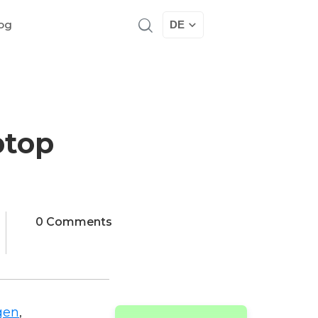
og
DE
ptop
0 Comments
gen
,