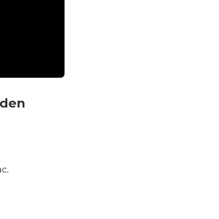
 den
c.