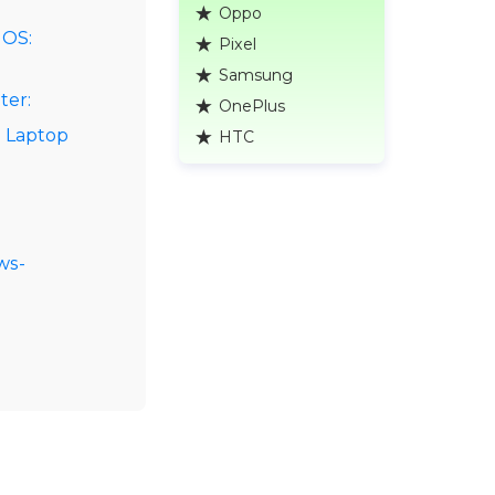
Oppo
 OS:
Pixel
Samsung
ter:
OnePlus
 Laptop
HTC
ws-